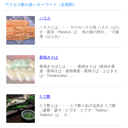
アクセス数の多いキーワード（全期間）
ハラス
ハラスとは・・・ サケのハラス焼 ハラス（はら
す・腹須・Harasu）は、 魚の腹の部分。「※腹
身（はらみ）」...
夜鳴きそば
夜鳴きそばとは・・・ 夜鳴きそば（夜鳴き蕎
麦・夜鳴そば・夜啼蕎麦・夜啼そば・よなきそ
ば・Yonakisoba）...
たで酢
たで酢とは・・・ たで酢と鮎の塩焼き たで酢
（蓼酢・蓼す・たです・たでず・Tadesu・
Tadezu）は、 タ...