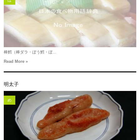
ほ
棒鱈（棒ダラ・ぼう鱈・ぼ...
Read More »
明太子
め