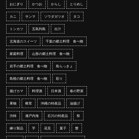
おにぎり
かつお
からし
とりめし
カニ
サンマ
ソウダガツオ
タコ
トンカツ
五島列島
出汁
北海道のスイーツ
千葉の郷土料理 食べ物
家庭料理
山形の郷土料理 食べ物
岩手の郷土料理 食べ物
島らっきょ
島根の郷土料理 食べ物
彩り
揚げカマ
料理酒
日本酒
春の野菜
果物
椎茸
沖縄の特産品
油揚げ
渋柿
瀬戸内海
石川の特産品
祭
練り製品
芋
花見
菓子
蟹