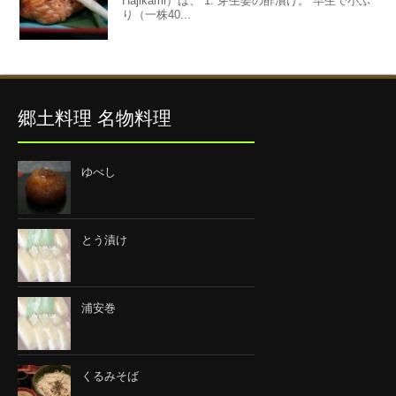
Hajikami）は、 1. 芽生姜の酢漬け。 早生で小ぶ
り（一株40...
郷土料理 名物料理
ゆべし
とう漬け
浦安巻
くるみそば