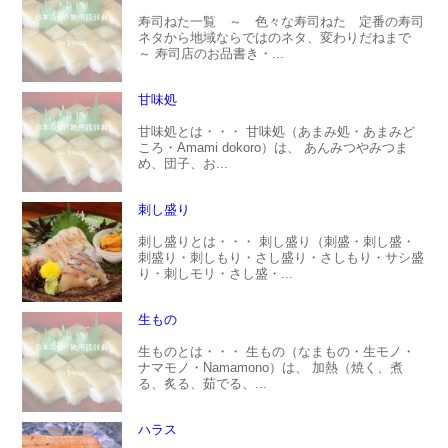
寿司ねた一覧 ～ 色々な寿司ねた 定番の寿司
ネタから地域ならではのネタ、変わりだねまで
～ 寿司店のお品書き・...
甘味処
甘味処とは・・・ 甘味処（あまみ処・あまみど
ころ・Amami dokoro）は、 あんみつやみつま
め、団子、お...
刺し盛り
刺し盛りとは・・・ 刺し盛り（刺盛・刺し盛・
刺盛り・刺しもり・さし盛り・さしもり・サシ盛
り・刺しモリ・さし盛・...
生もの
生ものとは・・・ 生もの（なまもの・生モノ・
ナマモノ・Namamono）は、 加熱（焼く、煮
る、炙る、茹でる、...
ハラス