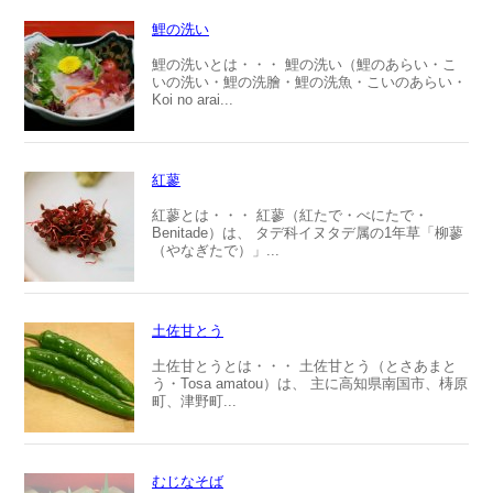
鯉の洗い
鯉の洗いとは・・・ 鯉の洗い（鯉のあらい・こ
いの洗い・鯉の洗膾・鯉の洗魚・こいのあらい・
Koi no arai...
紅蓼
紅蓼とは・・・ 紅蓼（紅たで・べにたで・
Benitade）は、 タデ科イヌタデ属の1年草「柳蓼
（やなぎたで）」...
土佐甘とう
土佐甘とうとは・・・ 土佐甘とう（とさあまと
う・Tosa amatou）は、 主に高知県南国市、梼原
町、津野町...
むじなそば