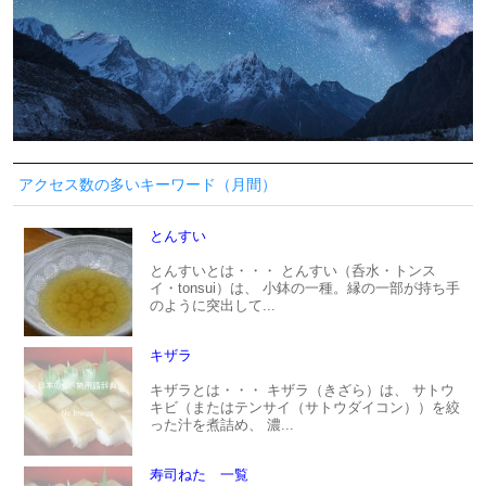
アクセス数の多いキーワード（月間）
とんすい
とんすいとは・・・ とんすい（呑水・トンス
イ・tonsui）は、 小鉢の一種。縁の一部が持ち手
のように突出して...
キザラ
キザラとは・・・ キザラ（きざら）は、 サトウ
キビ（またはテンサイ（サトウダイコン））を絞
った汁を煮詰め、 濃...
寿司ねた 一覧