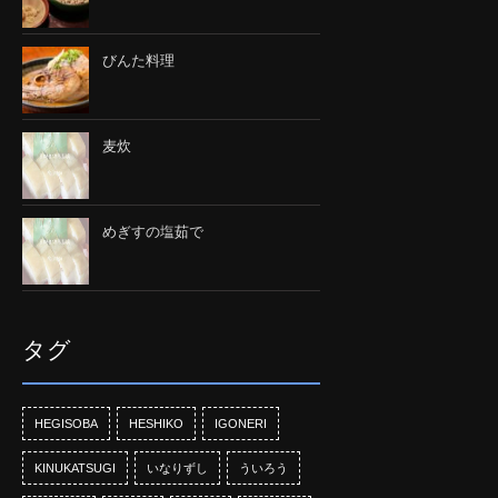
びんた料理
麦炊
めぎすの塩茹で
タグ
HEGISOBA
HESHIKO
IGONERI
KINUKATSUGI
いなりずし
ういろう