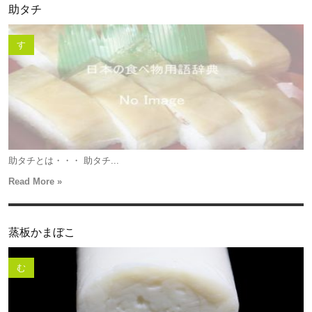
助タチ
す
助タチとは・・・ 助タチ...
Read More »
蒸板かまぼこ
む