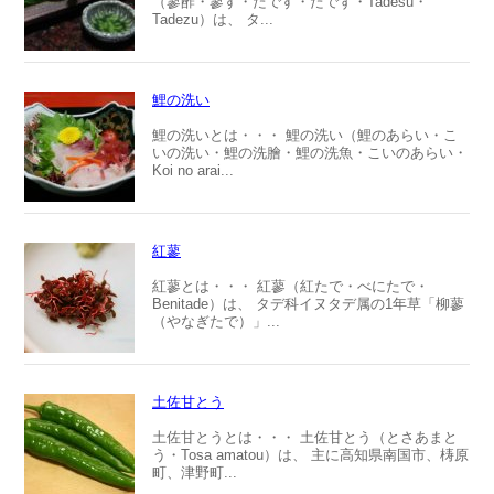
（蓼酢・蓼す・たです・たでず・Tadesu・
Tadezu）は、 タ...
鯉の洗い
鯉の洗いとは・・・ 鯉の洗い（鯉のあらい・こ
いの洗い・鯉の洗膾・鯉の洗魚・こいのあらい・
Koi no arai...
紅蓼
紅蓼とは・・・ 紅蓼（紅たで・べにたで・
Benitade）は、 タデ科イヌタデ属の1年草「柳蓼
（やなぎたで）」...
土佐甘とう
土佐甘とうとは・・・ 土佐甘とう（とさあまと
う・Tosa amatou）は、 主に高知県南国市、梼原
町、津野町...