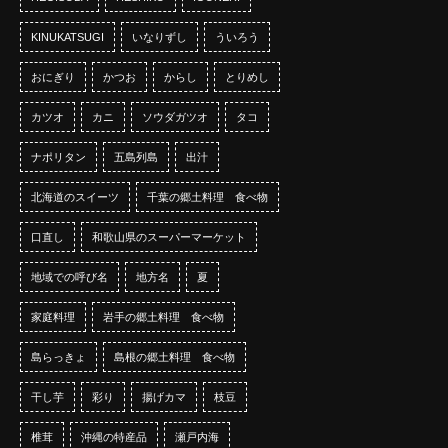
KINUKATSUGI
いなりずし
ういろう
おにぎり
かつお
からし
とりめし
カツオ
カニ
ソウダガツオ
タコ
ナポリタン
五島列島
出汁
北海道のスイーツ
千葉の郷土料理 食べ物
口直し
和歌山県のスーパーマーケット
地域での呼び名
地方名
夏
家庭料理
岩手の郷土料理 食べ物
島らっきょ
島根の郷土料理 食べ物
干し芋
彩り
揚げカマ
枝豆
椎茸
沖縄の特産品
瀬戸内海