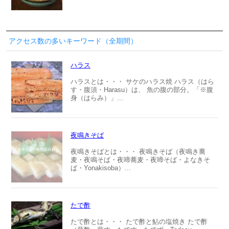
アクセス数の多いキーワード（全期間）
ハラス
ハラスとは・・・ サケのハラス焼 ハラス（はら
す・腹須・Harasu）は、 魚の腹の部分。「※腹
身（はらみ）」...
夜鳴きそば
夜鳴きそばとは・・・ 夜鳴きそば（夜鳴き蕎
麦・夜鳴そば・夜啼蕎麦・夜啼そば・よなきそ
ば・Yonakisoba）...
たで酢
たで酢とは・・・ たで酢と鮎の塩焼き たで酢