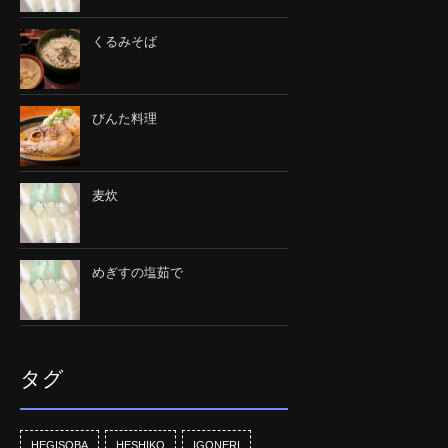
くるみそば
びんた料理
麦炊
めぎすの塩茹で
タグ
HEGISOBA
HESHIKO
IGONERI