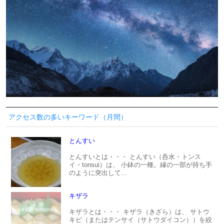
アクセス数の多いキーワード（月間）
とんすい
とんすいとは・・・ とんすい（呑水・トンス
イ・tonsui）は、 小鉢の一種。縁の一部が持ち手
のように突出して...
キザラ
キザラとは・・・ キザラ（きざら）は、 サトウ
キビ（またはテンサイ（サトウダイコン））を絞