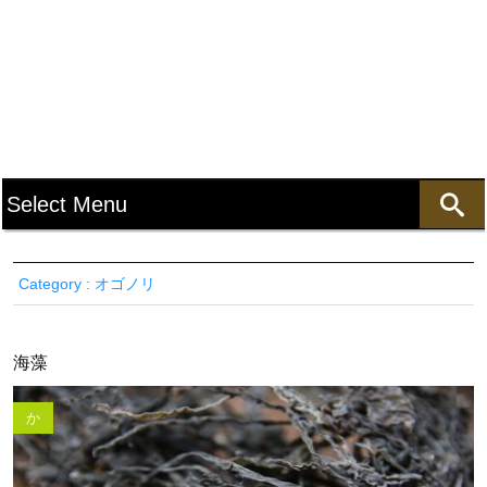
Category : オゴノリ
海藻
か