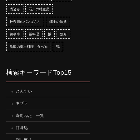
煮込み
石川の特産品
神奈川のパン屋さん
郷土の味覚
銘柄牛
鍋料理
飯
魚介
鳥取の郷土料理 食べ物
鴨
検索キーワードTop15
とんすい
キザラ
寿司ねた 一覧
甘味処
刺し盛り