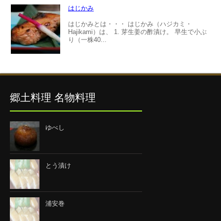
はじかみ
はじかみとは・・・ はじかみ（ハジカミ・
Hajikami）は、 1. 芽生姜の酢漬け。 早生で小ぶ
り（一株40...
郷土料理 名物料理
ゆべし
とう漬け
浦安巻