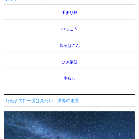
手まり麩
べっこう
焼そばこん
ひき菜餅
半殺し
死ぬまでに一度は見たい 世界の絶景