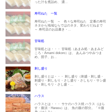
った汁を煮詰め、 濃...
寿司ねた 一覧
寿司ねた一覧 ～ 色々な寿司ねた 定番の寿司
ネタから地域ならではのネタ、変わりだねまで
～ 寿司店のお品書き・...
甘味処
甘味処とは・・・ 甘味処（あまみ処・あまみど
ころ・Amami dokoro）は、 あんみつやみつま
め、団子、お...
刺し盛り
刺し盛りとは・・・ 刺し盛り（刺盛・刺し盛・
刺盛り・刺しもり・さし盛り・さしもり・サシ盛
り・刺しモリ・さし盛・...
ハラス
ハラスとは・・・ サケのハラス焼 ハラス（はら
す・腹須・Harasu）は、 魚の腹の部分。「※腹
身（はらみ）」...