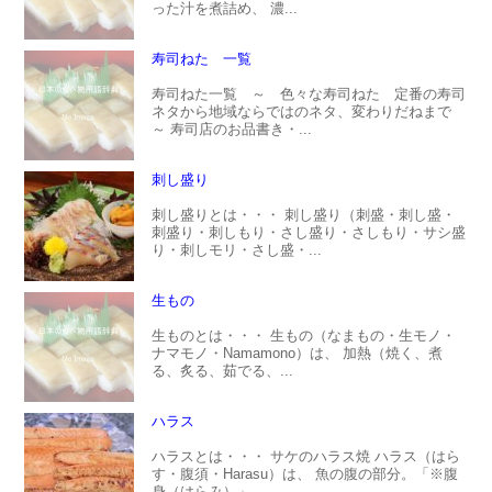
った汁を煮詰め、 濃...
寿司ねた 一覧
寿司ねた一覧 ～ 色々な寿司ねた 定番の寿司
ネタから地域ならではのネタ、変わりだねまで
～ 寿司店のお品書き・...
刺し盛り
刺し盛りとは・・・ 刺し盛り（刺盛・刺し盛・
刺盛り・刺しもり・さし盛り・さしもり・サシ盛
り・刺しモリ・さし盛・...
生もの
生ものとは・・・ 生もの（なまもの・生モノ・
ナマモノ・Namamono）は、 加熱（焼く、煮
る、炙る、茹でる、...
ハラス
ハラスとは・・・ サケのハラス焼 ハラス（はら
す・腹須・Harasu）は、 魚の腹の部分。「※腹
身（はらみ）」...