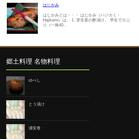
はじかみ
はじかみとは・・・ はじかみ（ハジカミ・
Hajikami）は、 1. 芽生姜の酢漬け。 早生で小ぶ
り（一株40...
郷土料理 名物料理
ゆべし
とう漬け
浦安巻