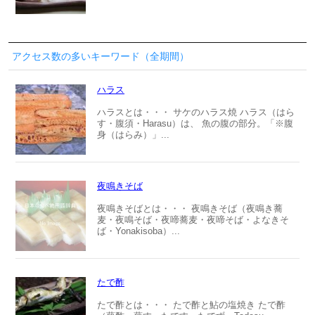
アクセス数の多いキーワード（全期間）
ハラス
ハラスとは・・・ サケのハラス焼 ハラス（はら
す・腹須・Harasu）は、 魚の腹の部分。「※腹
身（はらみ）」...
夜鳴きそば
夜鳴きそばとは・・・ 夜鳴きそば（夜鳴き蕎
麦・夜鳴そば・夜啼蕎麦・夜啼そば・よなきそ
ば・Yonakisoba）...
たで酢
たで酢とは・・・ たで酢と鮎の塩焼き たで酢