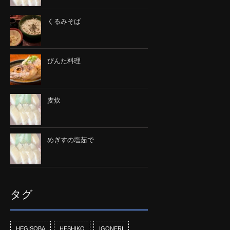
くるみそば
びんた料理
麦炊
めぎすの塩茹で
タグ
HEGISOBA
HESHIKO
IGONERI