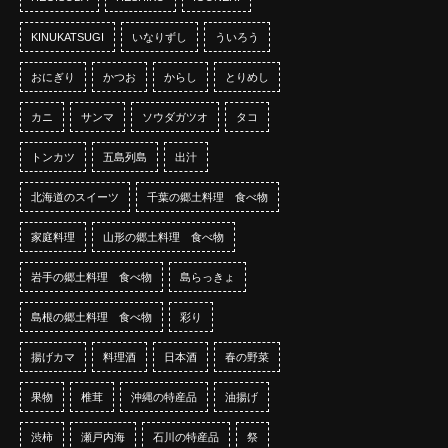
KINUKATSUGI
いなりずし
ういろう
おにぎり
かつお
からし
とりめし
カニ
サンマ
ソウダガツオ
タコ
トンカツ
五島列島
出汁
北海道のスイーツ
千葉の郷土料理 食べ物
家庭料理
山形の郷土料理 食べ物
岩手の郷土料理 食べ物
島らっきょ
島根の郷土料理 食べ物
彩り
揚げカマ
料理酒
日本酒
春の野菜
果物
椎茸
沖縄の特産品
油揚げ
渋柿
瀬戸内海
石川の特産品
祭