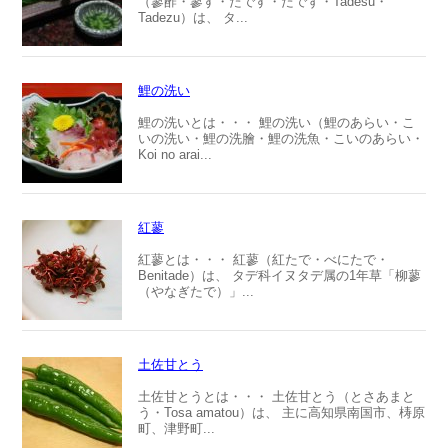
（蓼酢・蓼す・たです・たでず・Tadesu・
Tadezu）は、 タ...
鯉の洗い
鯉の洗いとは・・・ 鯉の洗い（鯉のあらい・こ
いの洗い・鯉の洗膾・鯉の洗魚・こいのあらい・
Koi no arai...
紅蓼
紅蓼とは・・・ 紅蓼（紅たで・べにたで・
Benitade）は、 タデ科イヌタデ属の1年草「柳蓼
（やなぎたで）」...
土佐甘とう
土佐甘とうとは・・・ 土佐甘とう（とさあまと
う・Tosa amatou）は、 主に高知県南国市、梼原
町、津野町...