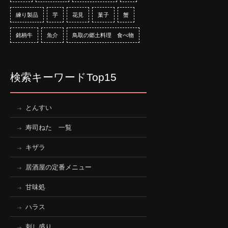
練り製品
芋
花見
菓子
蟹
銘柄牛
魚介
鳥取の郷土料理 食べ物
検索キーワードTop15
とんすい
寿司ねた 一覧
キザラ
居酒屋の定番メニュー
甘味処
ハラス
刺し盛り