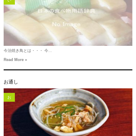
い
今治焼き鳥とは・・・ 今...
Read More »
お通し
お