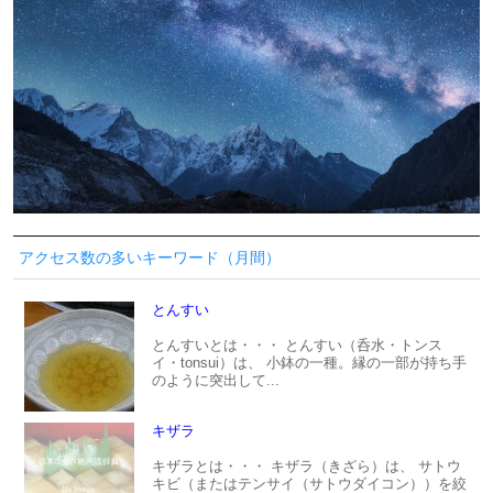
アクセス数の多いキーワード（月間）
とんすい
とんすいとは・・・ とんすい（呑水・トンス
イ・tonsui）は、 小鉢の一種。縁の一部が持ち手
のように突出して...
キザラ
キザラとは・・・ キザラ（きざら）は、 サトウ
キビ（またはテンサイ（サトウダイコン））を絞