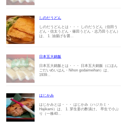
しのだうどん
しのだうどんとは・・・ しのだうどん（信田う
どん・信太うどん・篠田うどん・志乃田うどん）
は、 1. 油揚げを醤...
日本五大銘飯
日本五大銘飯とは・・・ 日本五大銘飯（にほん
ごだいめいはん・Nihon godaimeihan）は、
1939...
はじかみ
はじかみとは・・・ はじかみ（ハジカミ・
Hajikami）は、 1. 芽生姜の酢漬け。 早生で小ぶ
り（一株40...