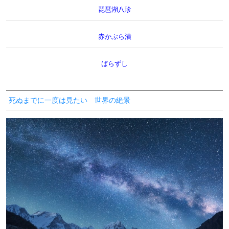
琵琶湖八珍
赤かぶら漬
ばらずし
死ぬまでに一度は見たい 世界の絶景