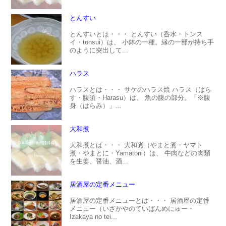
とんすい
とんすいとは・・・ とんすい（呑水・トンス
イ・tonsui）は、 小鉢の一種。縁の一部が持ち手
のように突出して...
ハラス
ハラスとは・・・ サケのハラス焼 ハラス（はら
す・腹須・Harasu）は、 魚の腹の部分。「※腹
身（はらみ）」...
大和煮
大和煮とは・・・ 大和煮（やまと煮・ヤマト
煮・やまとに・Yamatoni）は、 牛肉などの肉類
を生姜、醤油、酒...
居酒屋の定番メニュー
居酒屋の定番メニューとは・・・ 居酒屋の定番
メニュー（いざかやのていばんめにゅー・
Izakaya no tei...