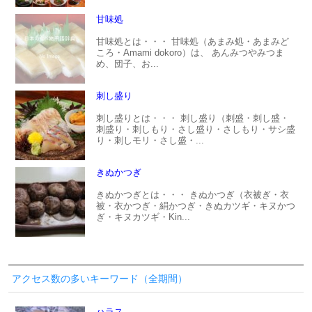
甘味処
甘味処とは・・・ 甘味処（あまみ処・あまみど
ころ・Amami dokoro）は、 あんみつやみつま
め、団子、お...
刺し盛り
刺し盛りとは・・・ 刺し盛り（刺盛・刺し盛・
刺盛り・刺しもり・さし盛り・さしもり・サシ盛
り・刺しモリ・さし盛・...
きぬかつぎ
きぬかつぎとは・・・ きぬかつぎ（衣被ぎ・衣
被・衣かつぎ・絹かつぎ・きぬカツギ・キヌかつ
ぎ・キヌカツギ・Kin...
アクセス数の多いキーワード（全期間）
ハラス