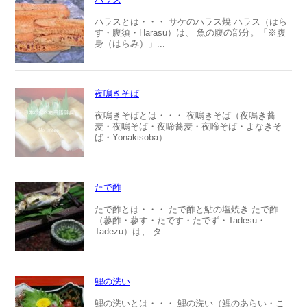
ハラスとは・・・ サケのハラス焼 ハラス（はら
す・腹須・Harasu）は、 魚の腹の部分。「※腹
身（はらみ）」...
夜鳴きそば
夜鳴きそばとは・・・ 夜鳴きそば（夜鳴き蕎
麦・夜鳴そば・夜啼蕎麦・夜啼そば・よなきそ
ば・Yonakisoba）...
たで酢
たで酢とは・・・ たで酢と鮎の塩焼き たで酢
（蓼酢・蓼す・たです・たでず・Tadesu・
Tadezu）は、 タ...
鯉の洗い
鯉の洗いとは・・・ 鯉の洗い（鯉のあらい・こ