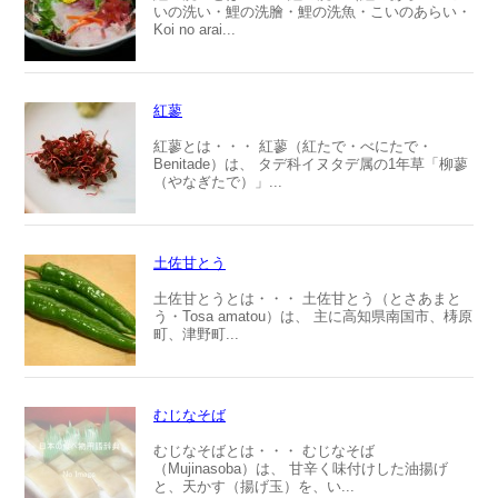
いの洗い・鯉の洗膾・鯉の洗魚・こいのあらい・
Koi no arai...
紅蓼
紅蓼とは・・・ 紅蓼（紅たで・べにたで・
Benitade）は、 タデ科イヌタデ属の1年草「柳蓼
（やなぎたで）」...
土佐甘とう
土佐甘とうとは・・・ 土佐甘とう（とさあまと
う・Tosa amatou）は、 主に高知県南国市、梼原
町、津野町...
むじなそば
むじなそばとは・・・ むじなそば
（Mujinasoba）は、 甘辛く味付けした油揚げ
と、天かす（揚げ玉）を、い...