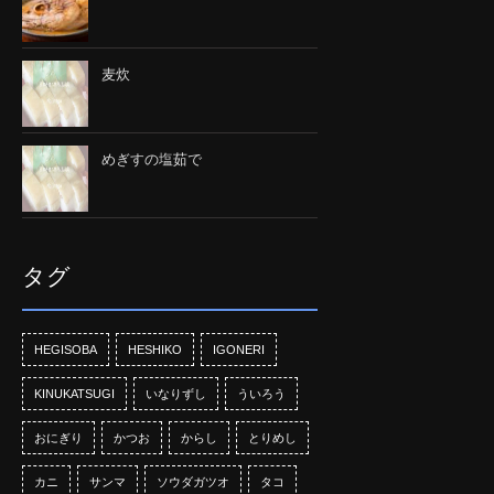
麦炊
めぎすの塩茹で
タグ
HEGISOBA
HESHIKO
IGONERI
KINUKATSUGI
いなりずし
ういろう
おにぎり
かつお
からし
とりめし
カニ
サンマ
ソウダガツオ
タコ