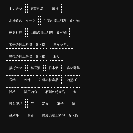
トンカツ
五島列島
出汁
北海道のスイーツ
千葉の郷土料理 食べ物
家庭料理
山形の郷土料理 食べ物
岩手の郷土料理 食べ物
島らっきょ
島根の郷土料理 食べ物
彩り
揚げカマ
料理酒
日本酒
春の野菜
果物
椎茸
沖縄の特産品
油揚げ
渋柿
瀬戸内海
石川の特産品
祭
練り製品
芋
花見
菓子
蟹
銘柄牛
魚介
鳥取の郷土料理 食べ物