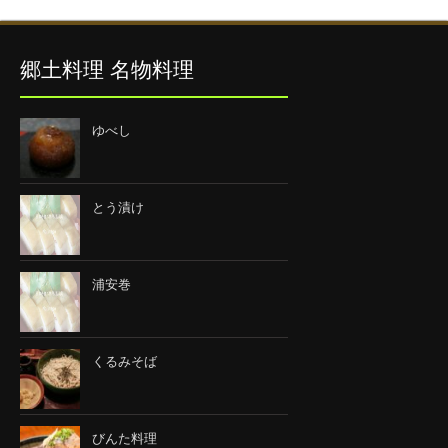
郷土料理 名物料理
ゆべし
とう漬け
浦安巻
くるみそば
びんた料理