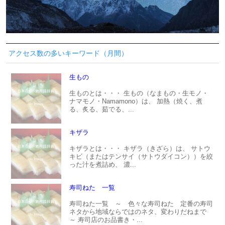
アクセス数の多いキーワード（月間）
生もの
生ものとは・・・ 生もの（なまもの・生モノ・
ナマモノ・Namamono）は、 加熱（焼く、煮
る、炙る、茹でる、...
キザラ
キザラとは・・・ キザラ（きざら）は、 サトウ
キビ（またはテンサイ（サトウダイコン））を絞
った汁を煮詰め、 濃...
寿司ねた 一覧
寿司ねた一覧 ～ 色々な寿司ねた 定番の寿司
ネタから地域ならではのネタ、変わりだねまで
～ 寿司店のお品書き・...