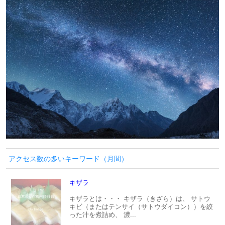
アクセス数の多いキーワード（月間）
キザラ
キザラとは・・・ キザラ（きざら）は、 サトウ
キビ（またはテンサイ（サトウダイコン））を絞
った汁を煮詰め、 濃...