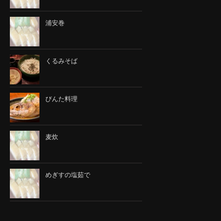
浦安巻
くるみそば
びんた料理
麦炊
めぎすの塩茹で