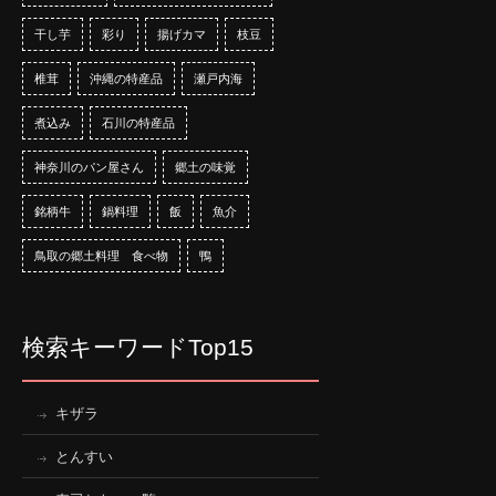
干し芋
彩り
揚げカマ
枝豆
椎茸
沖縄の特産品
瀬戸内海
煮込み
石川の特産品
神奈川のパン屋さん
郷土の味覚
銘柄牛
鍋料理
飯
魚介
鳥取の郷土料理 食べ物
鴨
検索キーワードTop15
キザラ
とんすい