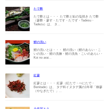
たで酢
たで酢とは・・・ たで酢と鮎の塩焼き たで酢
（蓼酢・蓼す・たです・たでず・Tadesu・
Tadezu）は、 タ...
鯉の洗い
鯉の洗いとは・・・ 鯉の洗い（鯉のあらい・こ
いの洗い・鯉の洗膾・鯉の洗魚・こいのあらい・
Koi no arai...
紅蓼
紅蓼とは・・・ 紅蓼（紅たで・べにたで・
Benitade）は、 タデ科イヌタデ属の1年草「柳蓼
（やなぎたで）」...
土佐甘とう