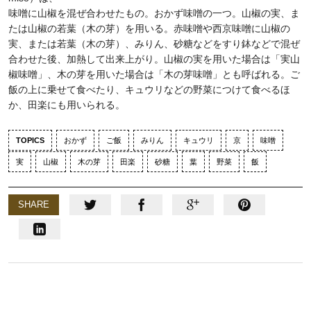
味噌に山椒を混ぜ合わせたもの。おかず味噌の一つ。山椒の実、ま
たは山椒の若葉（木の芽）を用いる。赤味噌や西京味噌に山椒の
実、または若葉（木の芽）、みりん、砂糖などをすり鉢などで混ぜ
合わせた後、加熱して出来上がり。山椒の実を用いた場合は「実山
椒味噌」、木の芽を用いた場合は「木の芽味噌」とも呼ばれる。ご
飯の上に乗せて食べたり、キュウリなどの野菜につけて食べるほ
か、田楽にも用いられる。
TOPICS
おかず
ご飯
みりん
キュウリ
京
味噌
実
山椒
木の芽
田楽
砂糖
葉
野菜
飯
SHARE