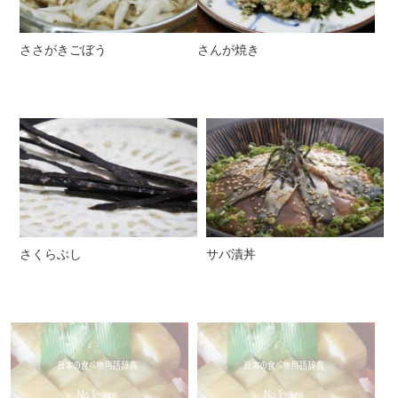
ささがきごぼう
さんが焼き
さくらぶし
サバ漬丼