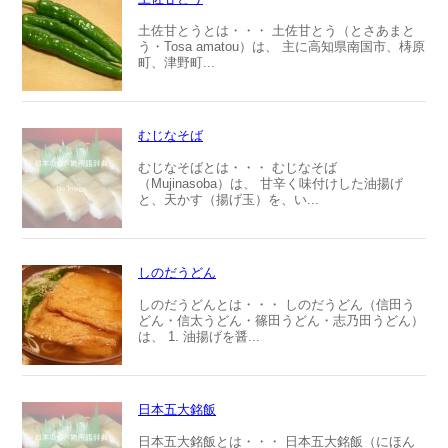
土佐甘とうとは・・・ 土佐甘とう（とさあまと
う・Tosa amatou）は、 主に高知県南国市、梼原
町、津野町...
むじなそば
むじなそばとは・・・ むじなそば
（Mujinasoba）は、 甘辛く味付けした油揚げ
と、天かす（揚げ玉）を、い...
しのだうどん
しのだうどんとは・・・ しのだうどん（信田う
どん・信太うどん・篠田うどん・志乃田うどん）
は、 1. 油揚げを醤...
日本五大銘飯
日本五大銘飯とは・・・ 日本五大銘飯（にほん