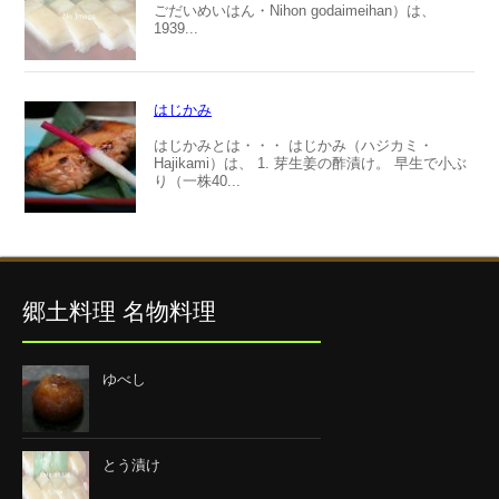
ごだいめいはん・Nihon godaimeihan）は、
1939...
はじかみ
はじかみとは・・・ はじかみ（ハジカミ・
Hajikami）は、 1. 芽生姜の酢漬け。 早生で小ぶ
り（一株40...
郷土料理 名物料理
ゆべし
とう漬け