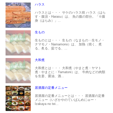
ハラス
ハラスとは・・・ サケのハラス焼 ハラス（はら
す・腹須・Harasu）は、 魚の腹の部分。「※腹
身（はらみ）」...
生もの
生ものとは・・・ 生もの（なまもの・生モノ・
ナマモノ・Namamono）は、 加熱（焼く、煮
る、炙る、茹でる、...
大和煮
大和煮とは・・・ 大和煮（やまと煮・ヤマト
煮・やまとに・Yamatoni）は、 牛肉などの肉類
を生姜、醤油、酒...
居酒屋の定番メニュー
居酒屋の定番メニューとは・・・ 居酒屋の定番
メニュー（いざかやのていばんめにゅー・
Izakaya no tei...