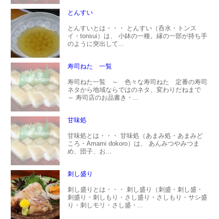
とんすい
とんすいとは・・・ とんすい（呑水・トンス
イ・tonsui）は、 小鉢の一種。縁の一部が持ち手
のように突出して...
寿司ねた 一覧
寿司ねた一覧 ～ 色々な寿司ねた 定番の寿司
ネタから地域ならではのネタ、変わりだねまで
～ 寿司店のお品書き・...
甘味処
甘味処とは・・・ 甘味処（あまみ処・あまみど
ころ・Amami dokoro）は、 あんみつやみつま
め、団子、お...
刺し盛り
刺し盛りとは・・・ 刺し盛り（刺盛・刺し盛・
刺盛り・刺しもり・さし盛り・さしもり・サシ盛
り・刺しモリ・さし盛・...