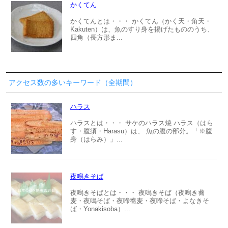
かくてん
かくてんとは・・・ かくてん（かく天・角天・
Kakuten）は、魚のすり身を揚げたもののうち、
四角（長方形ま...
アクセス数の多いキーワード（全期間）
ハラス
ハラスとは・・・ サケのハラス焼 ハラス（はら
す・腹須・Harasu）は、 魚の腹の部分。「※腹
身（はらみ）」...
夜鳴きそば
夜鳴きそばとは・・・ 夜鳴きそば（夜鳴き蕎
麦・夜鳴そば・夜啼蕎麦・夜啼そば・よなきそ
ば・Yonakisoba）...