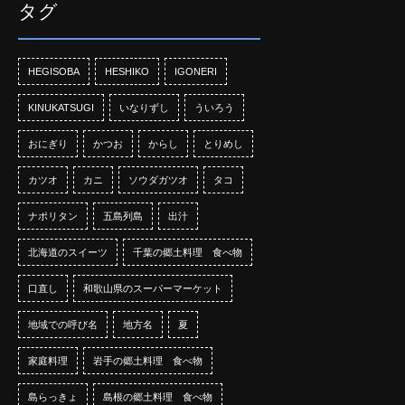
タグ
HEGISOBA
HESHIKO
IGONERI
KINUKATSUGI
いなりずし
ういろう
おにぎり
かつお
からし
とりめし
カツオ
カニ
ソウダガツオ
タコ
ナポリタン
五島列島
出汁
北海道のスイーツ
千葉の郷土料理 食べ物
口直し
和歌山県のスーパーマーケット
地域での呼び名
地方名
夏
家庭料理
岩手の郷土料理 食べ物
島らっきょ
島根の郷土料理 食べ物