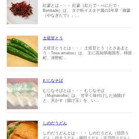
紅蓼とは・・・ 紅蓼（紅たで・べにたで・
Benitade）は、 タデ科イヌタデ属の1年草「柳蓼
（やなぎたで）」...
土佐甘とう
土佐甘とうとは・・・ 土佐甘とう（とさあまと
う・Tosa amatou）は、 主に高知県南国市、梼原
町、津野町...
むじなそば
むじなそばとは・・・ むじなそば
（Mujinasoba）は、 甘辛く味付けした油揚げ
と、天かす（揚げ玉）を、い...
しのだうどん
しのだうどんとは・・・ しのだうどん（信田う
どん・信太うどん・篠田うどん・志乃田うどん）