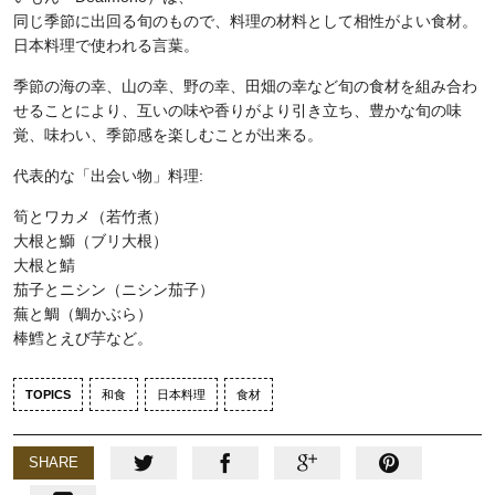
同じ季節に出回る旬のもので、料理の材料として相性がよい食材。
日本料理で使われる言葉。
季節の海の幸、山の幸、野の幸、田畑の幸など旬の食材を組み合わ
せることにより、互いの味や香りがより引き立ち、豊かな旬の味
覚、味わい、季節感を楽しむことが出来る。
代表的な「出会い物」料理:
筍とワカメ（若竹煮）
大根と鰤（ブリ大根）
大根と鯖
茄子とニシン（ニシン茄子）
蕪と鯛（鯛かぶら）
棒鱈とえび芋など。
TOPICS
和食
日本料理
食材
SHARE