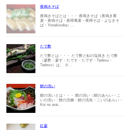
夜鳴きそば
夜鳴きそばとは・・・ 夜鳴きそば（夜鳴き蕎
麦・夜鳴そば・夜啼蕎麦・夜啼そば・よなきそ
ば・Yonakisoba）...
たで酢
たで酢とは・・・ たで酢と鮎の塩焼き たで酢
（蓼酢・蓼す・たです・たでず・Tadesu・
Tadezu）は、 タ...
鯉の洗い
鯉の洗いとは・・・ 鯉の洗い（鯉のあらい・こ
いの洗い・鯉の洗膾・鯉の洗魚・こいのあらい・
Koi no arai...
紅蓼