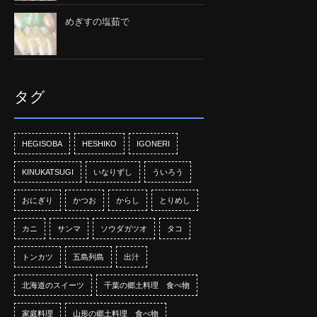
めぎすの塩茹で
タグ
HEGISOBA
HESHIKO
IGONERI
KINUKATSUGI
いなりずし
ういろう
おにぎり
かつお
からし
とりめし
カニ
サンマ
ソウダガツオ
タコ
トンカツ
五島列島
出汁
北海道のスイーツ
千葉の郷土料理 食べ物
家庭料理
山形の郷土料理 食べ物