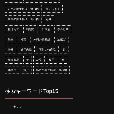
岩手の郷土料理 食べ物
島らっきょ
島根の郷土料理 食べ物
彩り
揚げカマ
料理酒
日本酒
春の野菜
果物
椎茸
沖縄の特産品
油揚げ
渋柿
瀬戸内海
石川の特産品
祭
練り製品
芋
花見
菓子
蟹
銘柄牛
魚介
鳥取の郷土料理 食べ物
検索キーワードTop15
キザラ