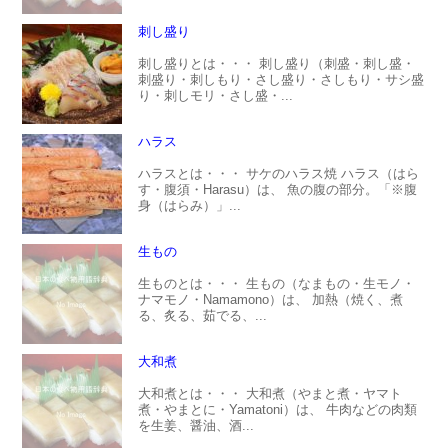
刺し盛り
刺し盛りとは・・・ 刺し盛り（刺盛・刺し盛・
刺盛り・刺しもり・さし盛り・さしもり・サシ盛
り・刺しモリ・さし盛・...
ハラス
ハラスとは・・・ サケのハラス焼 ハラス（はら
す・腹須・Harasu）は、 魚の腹の部分。「※腹
身（はらみ）」...
生もの
生ものとは・・・ 生もの（なまもの・生モノ・
ナマモノ・Namamono）は、 加熱（焼く、煮
る、炙る、茹でる、...
大和煮
大和煮とは・・・ 大和煮（やまと煮・ヤマト
煮・やまとに・Yamatoni）は、 牛肉などの肉類
を生姜、醤油、酒...