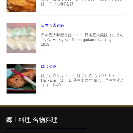
は、 1. 油揚げを醤...
日本五大銘飯
日本五大銘飯とは・・・ 日本五大銘飯（にほん
ごだいめいはん・Nihon godaimeihan）は、
1939...
はじかみ
はじかみとは・・・ はじかみ（ハジカミ・
Hajikami）は、 1. 芽生姜の酢漬け。 早生で小ぶ
り（一株40...
郷土料理 名物料理