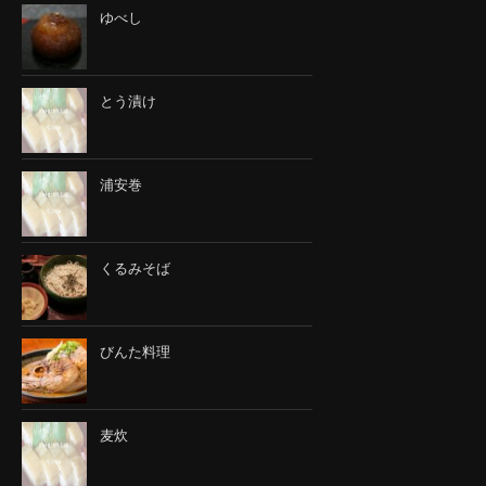
ゆべし
とう漬け
浦安巻
くるみそば
びんた料理
麦炊