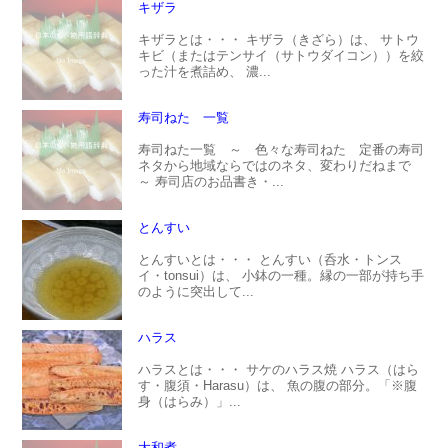
キザラ
キザラとは・・・ キザラ（きざら）は、 サトウ
キビ（またはテンサイ（サトウダイコン））を絞
った汁を煮詰め、 濃...
寿司ねた 一覧
寿司ねた一覧 ～ 色々な寿司ねた 定番の寿司
ネタから地域ならではのネタ、変わりだねまで
～ 寿司店のお品書き・...
とんすい
とんすいとは・・・ とんすい（呑水・トンス
イ・tonsui）は、 小鉢の一種。縁の一部が持ち手
のように突出して...
ハラス
ハラスとは・・・ サケのハラス焼 ハラス（はら
す・腹須・Harasu）は、 魚の腹の部分。「※腹
身（はらみ）」...
大和煮