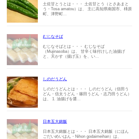
土佐甘とうとは・・・ 土佐甘とう（とさあまと
う・Tosa amatou）は、 主に高知県南国市、梼原
町、津野町...
むじなそば
むじなそばとは・・・ むじなそば
（Mujinasoba）は、 甘辛く味付けした油揚げ
と、天かす（揚げ玉）を、い...
しのだうどん
しのだうどんとは・・・ しのだうどん（信田う
どん・信太うどん・篠田うどん・志乃田うどん）
は、 1. 油揚げを醤...
日本五大銘飯
日本五大銘飯とは・・・ 日本五大銘飯（にほん
ごだいめいはん・Nihon godaimeihan）は、