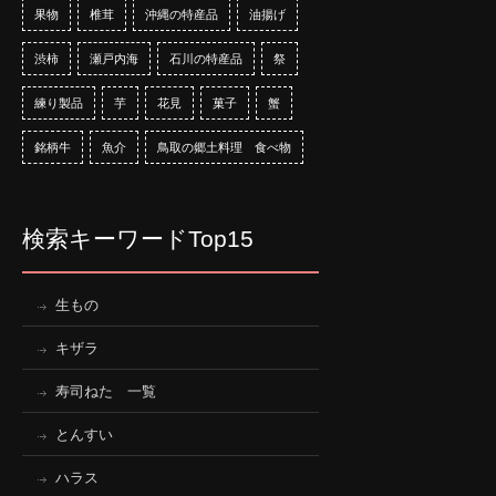
果物
椎茸
沖縄の特産品
油揚げ
渋柿
瀬戸内海
石川の特産品
祭
練り製品
芋
花見
菓子
蟹
銘柄牛
魚介
鳥取の郷土料理 食べ物
検索キーワードTop15
生もの
キザラ
寿司ねた 一覧
とんすい
ハラス