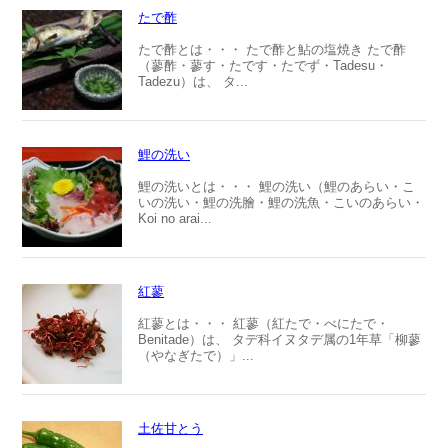
たで酢
たで酢とは・・・ たで酢と鮎の塩焼き たで酢
（蓼酢・蓼す・たです・たでず・Tadesu・
Tadezu）は、 タ...
鯉の洗い
鯉の洗いとは・・・ 鯉の洗い（鯉のあらい・こ
いの洗い・鯉の洗膾・鯉の洗魚・こいのあらい・
Koi no arai...
紅蓼
紅蓼とは・・・ 紅蓼（紅たで・べにたで・
Benitade）は、 タデ科イヌタデ属の1年草「柳蓼
（やなぎたで）」...
土佐甘とう