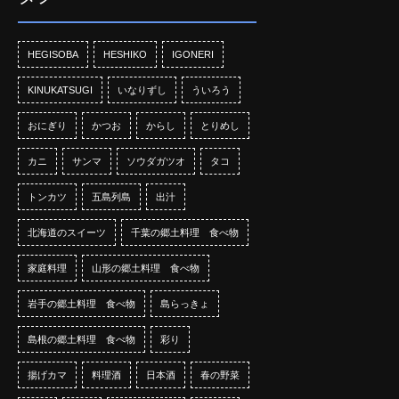
HEGISOBA
HESHIKO
IGONERI
KINUKATSUGI
いなりずし
ういろう
おにぎり
かつお
からし
とりめし
カニ
サンマ
ソウダガツオ
タコ
トンカツ
五島列島
出汁
北海道のスイーツ
千葉の郷土料理 食べ物
家庭料理
山形の郷土料理 食べ物
岩手の郷土料理 食べ物
島らっきょ
島根の郷土料理 食べ物
彩り
揚げカマ
料理酒
日本酒
春の野菜