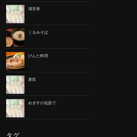
浦安巻
くるみそば
びんた料理
麦炊
めぎすの塩茹で
タグ