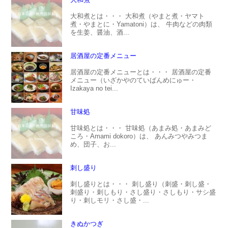
大和煮とは・・・ 大和煮（やまと煮・ヤマト
煮・やまとに・Yamatoni）は、 牛肉などの肉類
を生姜、醤油、酒...
居酒屋の定番メニュー
居酒屋の定番メニューとは・・・ 居酒屋の定番
メニュー（いざかやのていばんめにゅー・
Izakaya no tei...
甘味処
甘味処とは・・・ 甘味処（あまみ処・あまみど
ころ・Amami dokoro）は、 あんみつやみつま
め、団子、お...
刺し盛り
刺し盛りとは・・・ 刺し盛り（刺盛・刺し盛・
刺盛り・刺しもり・さし盛り・さしもり・サシ盛
り・刺しモリ・さし盛・...
きぬかつぎ