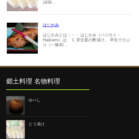
1939...
はじかみ
はじかみとは・・・ はじかみ（ハジカミ・
Hajikami）は、 1. 芽生姜の酢漬け。 早生で小ぶ
り（一株40...
郷土料理 名物料理
ゆべし
とう漬け