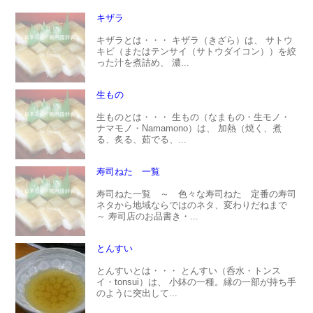
キザラ
キザラとは・・・ キザラ（きざら）は、 サトウ
キビ（またはテンサイ（サトウダイコン））を絞
った汁を煮詰め、 濃...
生もの
生ものとは・・・ 生もの（なまもの・生モノ・
ナマモノ・Namamono）は、 加熱（焼く、煮
る、炙る、茹でる、...
寿司ねた 一覧
寿司ねた一覧 ～ 色々な寿司ねた 定番の寿司
ネタから地域ならではのネタ、変わりだねまで
～ 寿司店のお品書き・...
とんすい
とんすいとは・・・ とんすい（呑水・トンス
イ・tonsui）は、 小鉢の一種。縁の一部が持ち手
のように突出して...