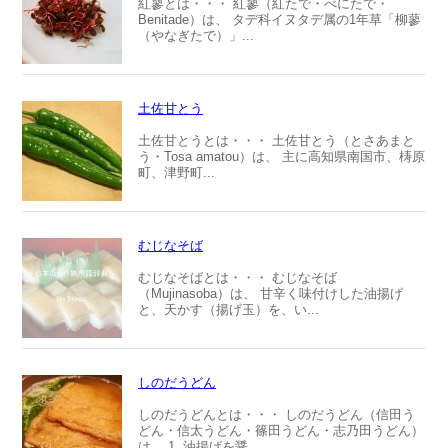
紅蓼とは・・・ 紅蓼（紅たで・べにたで・
Benitade）は、 タデ科イヌタデ属の1年草「柳蓼
（やなぎたで）」...
土佐甘とう
土佐甘とうとは・・・ 土佐甘とう（とさあまと
う・Tosa amatou）は、 主に高知県南国市、梼原
町、津野町...
むじなそば
むじなそばとは・・・ むじなそば
（Mujinasoba）は、 甘辛く味付けした油揚げ
と、天かす（揚げ玉）を、い...
しのだうどん
しのだうどんとは・・・ しのだうどん（信田う
どん・信太うどん・篠田うどん・志乃田うどん）
は、 1. 油揚げを醤...