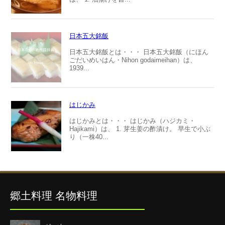
日本五大銘飯
日本五大銘飯とは・・・ 日本五大銘飯（にほん
ごだいめいはん・Nihon godaimeihan）は、
1939...
はじかみ
はじかみとは・・・ はじかみ（ハジカミ・
Hajikami）は、 1. 芽生姜の酢漬け。 早生で小ぶ
り（一株40...
郷土料理 名物料理