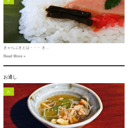
き
きゃらぶきとは・・・ き...
Read More »
お通し
お