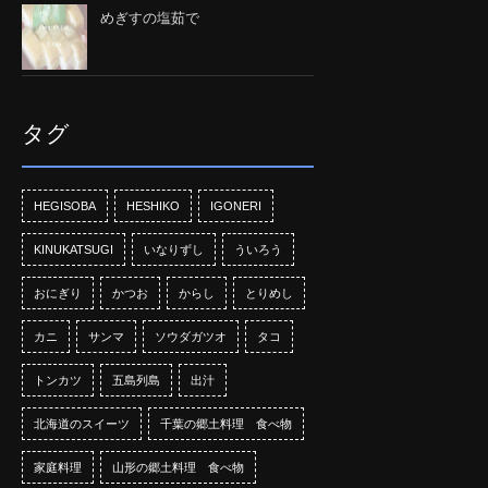
めぎすの塩茹で
タグ
HEGISOBA
HESHIKO
IGONERI
KINUKATSUGI
いなりずし
ういろう
おにぎり
かつお
からし
とりめし
カニ
サンマ
ソウダガツオ
タコ
トンカツ
五島列島
出汁
北海道のスイーツ
千葉の郷土料理 食べ物
家庭料理
山形の郷土料理 食べ物