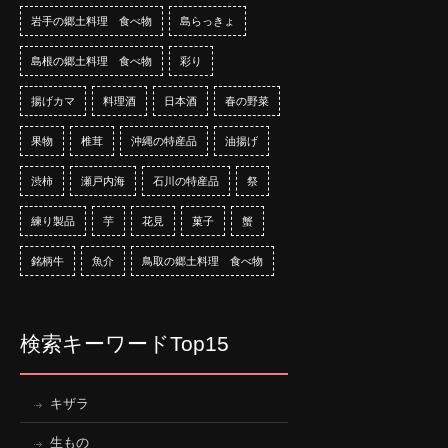
岩手の郷土料理 食べ物
島らっきょ
島根の郷土料理 食べ物
彩り
揚げカマ
料理酒
日本酒
春の野菜
果物
椎茸
沖縄の特産品
油揚げ
渋柿
瀬戸内海
石川の特産品
祭
練り製品
芋
花見
菓子
蟹
銘柄牛
魚介
鳥取の郷土料理 食べ物
検索キーワードTop15
キザラ
生もの