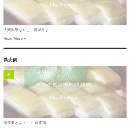
大鰐温泉もやし 特製うま...
Read More »
蕎麦前
そ
蕎麦前とは・・・ 蕎麦前...