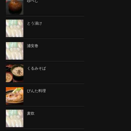
ゆべし
とう漬け
浦安巻
くるみそば
びんた料理
麦炊