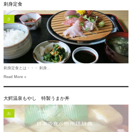
刺身定食
さ
刺身定食とは・・・ 刺身...
Read More »
大鰐温泉もやし 特製うまか丼
お