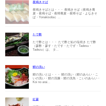
夜鳴きそば
夜鳴きそばとは・・・ 夜鳴きそば（夜鳴き蕎
麦・夜鳴そば・夜啼蕎麦・夜啼そば・よなきそ
ば・Yonakisoba）...
たで酢
たで酢とは・・・ たで酢と鮎の塩焼き たで酢
（蓼酢・蓼す・たです・たでず・Tadesu・
Tadezu）は、 タ...
鯉の洗い
鯉の洗いとは・・・ 鯉の洗い（鯉のあらい・こ
いの洗い・鯉の洗膾・鯉の洗魚・こいのあらい・
Koi no arai...
紅蓼