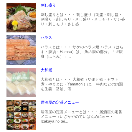
刺し盛り
刺し盛りとは・・・ 刺し盛り（刺盛・刺し盛・
刺盛り・刺しもり・さし盛り・さしもり・サシ盛
り・刺しモリ・さし盛・...
ハラス
ハラスとは・・・ サケのハラス焼 ハラス（はら
す・腹須・Harasu）は、 魚の腹の部分。「※腹
身（はらみ）」...
大和煮
大和煮とは・・・ 大和煮（やまと煮・ヤマト
煮・やまとに・Yamatoni）は、 牛肉などの肉類
を生姜、醤油、酒...
居酒屋の定番メニュー
居酒屋の定番メニューとは・・・ 居酒屋の定番
メニュー（いざかやのていばんめにゅー・
Izakaya no tei...