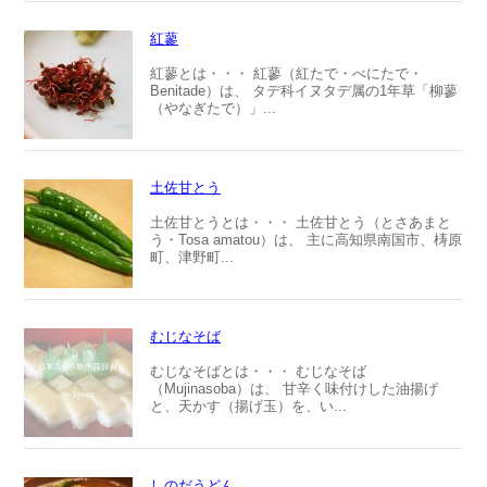
紅蓼
紅蓼とは・・・ 紅蓼（紅たで・べにたで・
Benitade）は、 タデ科イヌタデ属の1年草「柳蓼
（やなぎたで）」...
土佐甘とう
土佐甘とうとは・・・ 土佐甘とう（とさあまと
う・Tosa amatou）は、 主に高知県南国市、梼原
町、津野町...
むじなそば
むじなそばとは・・・ むじなそば
（Mujinasoba）は、 甘辛く味付けした油揚げ
と、天かす（揚げ玉）を、い...
しのだうどん