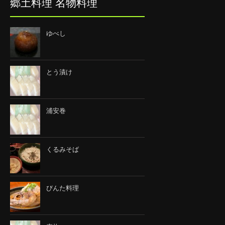
郷土料理 名物料理
ゆべし
とう漬け
浦安巻
くるみそば
びんた料理