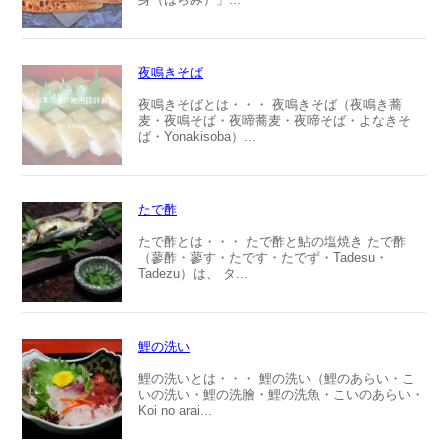
夜鳴きそば
夜鳴きそばとは・・・ 夜鳴きそば（夜鳴き蕎
麦・夜鳴そば・夜啼蕎麦・夜啼そば・よなきそ
ば・Yonakisoba）...
たで酢
たで酢とは・・・ たで酢と鮎の塩焼き たで酢
（蓼酢・蓼す・たです・たでず・Tadesu・
Tadezu）は、 タ...
鯉の洗い
鯉の洗いとは・・・ 鯉の洗い（鯉のあらい・こ
いの洗い・鯉の洗膾・鯉の洗魚・こいのあらい・
Koi no arai...