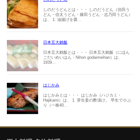
しのだうどんとは・・・ しのだうどん（信田う
どん・信太うどん・篠田うどん・志乃田うどん）
は、 1. 油揚げを醤...
日本五大銘飯
日本五大銘飯とは・・・ 日本五大銘飯（にほん
ごだいめいはん・Nihon godaimeihan）は、
1939...
はじかみ
はじかみとは・・・ はじかみ（ハジカミ・
Hajikami）は、 1. 芽生姜の酢漬け。 早生で小ぶ
り（一株40...