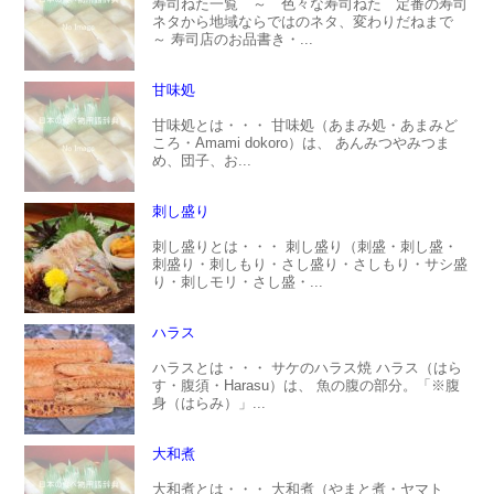
寿司ねた一覧 ～ 色々な寿司ねた 定番の寿司
ネタから地域ならではのネタ、変わりだねまで
～ 寿司店のお品書き・...
甘味処
甘味処とは・・・ 甘味処（あまみ処・あまみど
ころ・Amami dokoro）は、 あんみつやみつま
め、団子、お...
刺し盛り
刺し盛りとは・・・ 刺し盛り（刺盛・刺し盛・
刺盛り・刺しもり・さし盛り・さしもり・サシ盛
り・刺しモリ・さし盛・...
ハラス
ハラスとは・・・ サケのハラス焼 ハラス（はら
す・腹須・Harasu）は、 魚の腹の部分。「※腹
身（はらみ）」...
大和煮
大和煮とは・・・ 大和煮（やまと煮・ヤマト