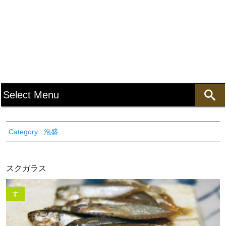
Category : 泡盛
スクガラス
す