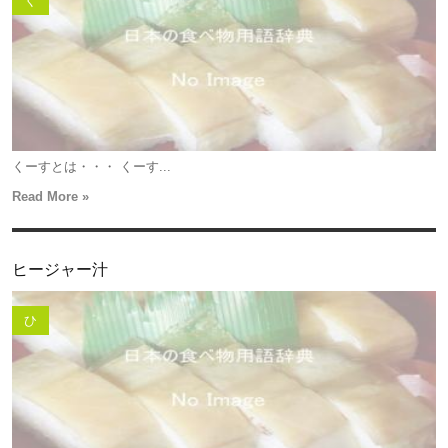
く
くーすとは・・・ くーす...
Read More »
ヒージャー汁
ひ