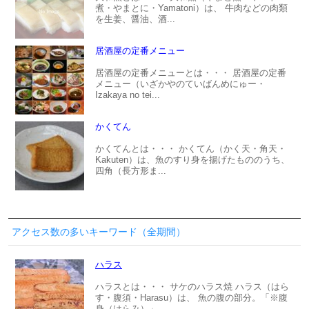
煮・やまとに・Yamatoni）は、 牛肉などの肉類
を生姜、醤油、酒...
居酒屋の定番メニュー
居酒屋の定番メニューとは・・・ 居酒屋の定番
メニュー（いざかやのていばんめにゅー・
Izakaya no tei...
かくてん
かくてんとは・・・ かくてん（かく天・角天・
Kakuten）は、魚のすり身を揚げたもののうち、
四角（長方形ま...
アクセス数の多いキーワード（全期間）
ハラス
ハラスとは・・・ サケのハラス焼 ハラス（はら
す・腹須・Harasu）は、 魚の腹の部分。「※腹
身（はらみ）」...