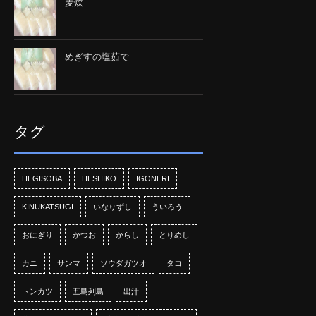
麦炊
めぎすの塩茹で
タグ
HEGISOBA
HESHIKO
IGONERI
KINUKATSUGI
いなりずし
ういろう
おにぎり
かつお
からし
とりめし
カニ
サンマ
ソウダガツオ
タコ
トンカツ
五島列島
出汁