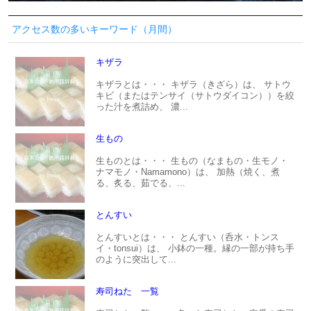
アクセス数の多いキーワード（月間）
キザラ
キザラとは・・・ キザラ（きざら）は、 サトウ
キビ（またはテンサイ（サトウダイコン））を絞
った汁を煮詰め、 濃...
生もの
生ものとは・・・ 生もの（なまもの・生モノ・
ナマモノ・Namamono）は、 加熱（焼く、煮
る、炙る、茹でる、...
とんすい
とんすいとは・・・ とんすい（呑水・トンス
イ・tonsui）は、 小鉢の一種。縁の一部が持ち手
のように突出して...
寿司ねた 一覧