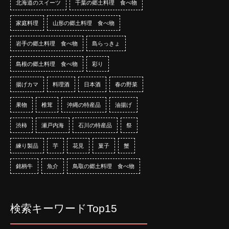
北海道のスイーツ
千葉の郷土料理 食べ物
家庭料理
山形の郷土料理 食べ物
岩手の郷土料理 食べ物
島らっきょ
島根の郷土料理 食べ物
彩り
揚げカマ
料理酒
日本酒
春の野菜
果物
椎茸
沖縄の特産品
油揚げ
渋柿
瀬戸内海
石川の特産品
祭
練り製品
芋
花見
菓子
蟹
銘柄牛
魚介
鳥取の郷土料理 食べ物
検索キーワードTop15