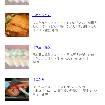
しのだうどん
しのだうどんとは・・・ しのだうどん（信田う
どん・信太うどん・篠田うどん・志乃田うどん）
は、 1. 油揚げを醤...
日本五大銘飯
日本五大銘飯とは・・・ 日本五大銘飯（にほん
ごだいめいはん・Nihon godaimeihan）は、
1939...
はじかみ
はじかみとは・・・ はじかみ（ハジカミ・
Hajikami）は、 1. 芽生姜の酢漬け。 早生で小ぶ
り（一株40...