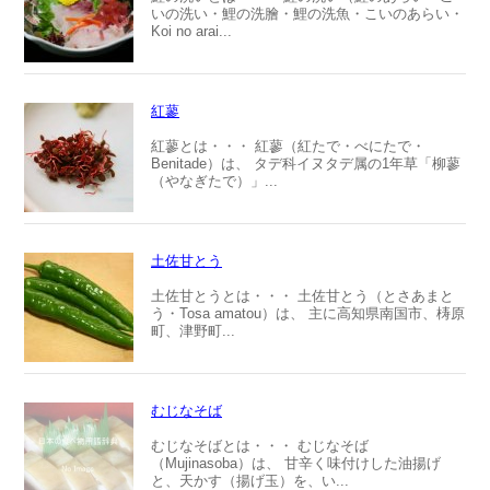
いの洗い・鯉の洗膾・鯉の洗魚・こいのあらい・
Koi no arai...
紅蓼
紅蓼とは・・・ 紅蓼（紅たで・べにたで・
Benitade）は、 タデ科イヌタデ属の1年草「柳蓼
（やなぎたで）」...
土佐甘とう
土佐甘とうとは・・・ 土佐甘とう（とさあまと
う・Tosa amatou）は、 主に高知県南国市、梼原
町、津野町...
むじなそば
むじなそばとは・・・ むじなそば
（Mujinasoba）は、 甘辛く味付けした油揚げ
と、天かす（揚げ玉）を、い...