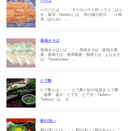
ハラス
ハラスとは・・・ サケのハラス焼 ハラス（はら
す・腹須・Harasu）は、 魚の腹の部分。「※腹
身（はらみ）」...
夜鳴きそば
夜鳴きそばとは・・・ 夜鳴きそば（夜鳴き蕎
麦・夜鳴そば・夜啼蕎麦・夜啼そば・よなきそ
ば・Yonakisoba）...
たで酢
たで酢とは・・・ たで酢と鮎の塩焼き たで酢
（蓼酢・蓼す・たです・たでず・Tadesu・
Tadezu）は、 タ...
鯉の洗い
鯉の洗いとは・・・ 鯉の洗い（鯉のあらい・こ