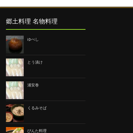
郷土料理 名物料理
ゆべし
とう漬け
浦安巻
くるみそば
びんた料理