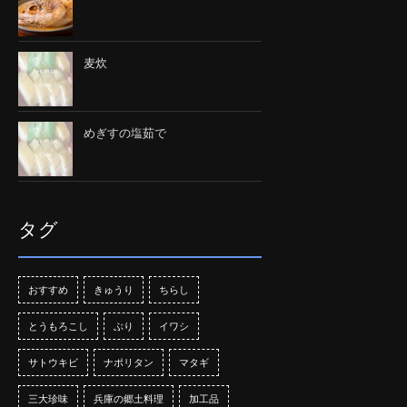
麦炊
めぎすの塩茹で
タグ
おすすめ
きゅうり
ちらし
とうもろこし
ぶり
イワシ
サトウキビ
ナポリタン
マタギ
三大珍味
兵庫の郷土料理
加工品