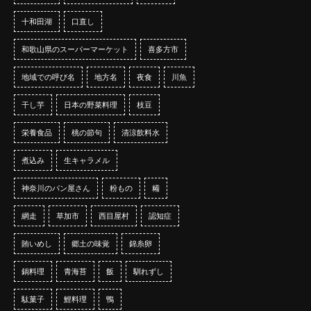
十和田湖
口直し
和歌山県のスーパーマーケット
喜多方市
地域での呼び名
地方名
夜食
川魚
干し芋
日本の野菜料理
枝豆
栄養食品
桃の節句
清涼飲料水
煮込み
生キャラメル
神奈川のパン屋さん
粉もの
糒
網走
草加市
西目屋村
認知症
賄いめし
郷土の味覚
錦糸卵
鍋料理
青海苔
飯
馴れずし
駄菓子
鯉料理
鴨