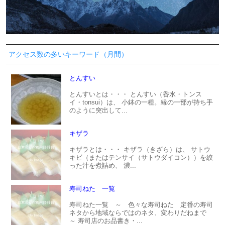
アクセス数の多いキーワード（月間）
とんすい
とんすいとは・・・ とんすい（呑水・トンス
イ・tonsui）は、 小鉢の一種。縁の一部が持ち手
のように突出して...
キザラ
キザラとは・・・ キザラ（きざら）は、 サトウ
キビ（またはテンサイ（サトウダイコン））を絞
った汁を煮詰め、 濃...
寿司ねた 一覧
寿司ねた一覧 ～ 色々な寿司ねた 定番の寿司
ネタから地域ならではのネタ、変わりだねまで
～ 寿司店のお品書き・...