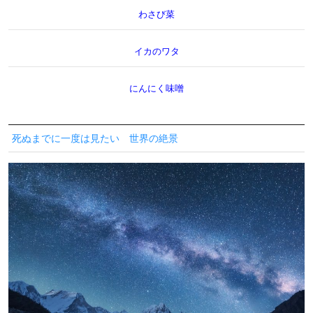
わさび菜
イカのワタ
にんにく味噌
死ぬまでに一度は見たい 世界の絶景