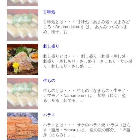
甘味処
甘味処とは・・・ 甘味処（あまみ処・あまみど
ころ・Amami dokoro）は、 あんみつやみつま
め、団子、お...
刺し盛り
刺し盛りとは・・・ 刺し盛り（刺盛・刺し盛・
刺盛り・刺しもり・さし盛り・さしもり・サシ盛
り・刺しモリ・さし盛・...
生もの
生ものとは・・・ 生もの（なまもの・生モノ・
ナマモノ・Namamono）は、 加熱（焼く、煮
る、炙る、茹でる、...
ハラス
ハラスとは・・・ サケのハラス焼 ハラス（はら
す・腹須・Harasu）は、 魚の腹の部分。「※腹
身（はらみ）」...