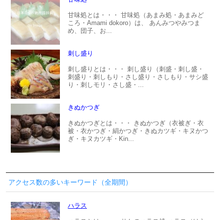
甘味処とは・・・ 甘味処（あまみ処・あまみど
ころ・Amami dokoro）は、 あんみつやみつま
め、団子、お...
刺し盛り
刺し盛りとは・・・ 刺し盛り（刺盛・刺し盛・
刺盛り・刺しもり・さし盛り・さしもり・サシ盛
り・刺しモリ・さし盛・...
きぬかつぎ
きぬかつぎとは・・・ きぬかつぎ（衣被ぎ・衣
被・衣かつぎ・絹かつぎ・きぬカツギ・キヌかつ
ぎ・キヌカツギ・Kin...
アクセス数の多いキーワード（全期間）
ハラス