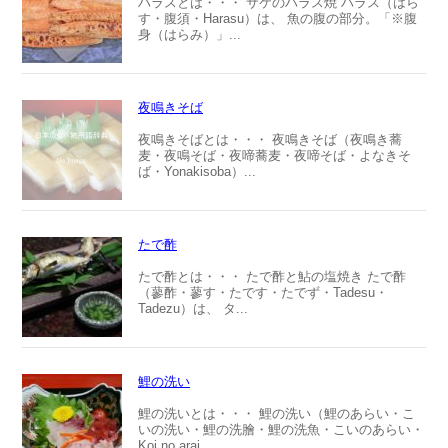
ハラスとは・・・ サケのハラス焼 ハラス（はら
す・腹須・Harasu）は、 魚の腹の部分。「※腹
身（はらみ）」...
夜鳴きそば
夜鳴きそばとは・・・ 夜鳴きそば（夜鳴き蕎
麦・夜鳴そば・夜啼蕎麦・夜啼そば・よなきそ
ば・Yonakisoba）...
たで酢
たで酢とは・・・ たで酢と鮎の塩焼き たで酢
（蓼酢・蓼す・たです・たでず・Tadesu・
Tadezu）は、 タ...
鯉の洗い
鯉の洗いとは・・・ 鯉の洗い（鯉のあらい・こ
いの洗い・鯉の洗膾・鯉の洗魚・こいのあらい・
Koi no arai...