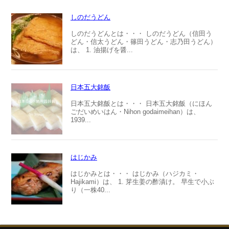
しのだうどん
しのだうどんとは・・・ しのだうどん（信田う
どん・信太うどん・篠田うどん・志乃田うどん）
は、 1. 油揚げを醤...
日本五大銘飯
日本五大銘飯とは・・・ 日本五大銘飯（にほん
ごだいめいはん・Nihon godaimeihan）は、
1939...
はじかみ
はじかみとは・・・ はじかみ（ハジカミ・
Hajikami）は、 1. 芽生姜の酢漬け。 早生で小ぶ
り（一株40...