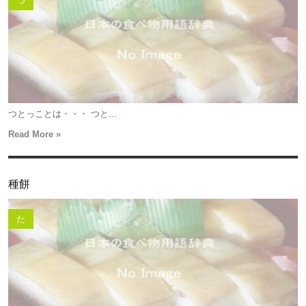
つ
つとっことは・・・ つと...
Read More »
種餅
た