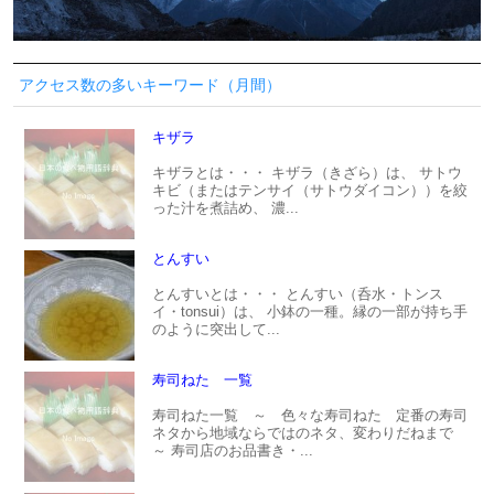
アクセス数の多いキーワード（月間）
キザラ
キザラとは・・・ キザラ（きざら）は、 サトウ
キビ（またはテンサイ（サトウダイコン））を絞
った汁を煮詰め、 濃...
とんすい
とんすいとは・・・ とんすい（呑水・トンス
イ・tonsui）は、 小鉢の一種。縁の一部が持ち手
のように突出して...
寿司ねた 一覧
寿司ねた一覧 ～ 色々な寿司ねた 定番の寿司
ネタから地域ならではのネタ、変わりだねまで
～ 寿司店のお品書き・...