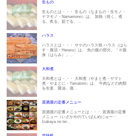
生もの
生ものとは・・・ 生もの（なまもの・生モノ・
ナマモノ・Namamono）は、 加熱（焼く、煮
る、炙る、茹でる、...
ハラス
ハラスとは・・・ サケのハラス焼 ハラス（はら
す・腹須・Harasu）は、 魚の腹の部分。「※腹
身（はらみ）」...
大和煮
大和煮とは・・・ 大和煮（やまと煮・ヤマト
煮・やまとに・Yamatoni）は、 牛肉などの肉類
を生姜、醤油、酒...
居酒屋の定番メニュー
居酒屋の定番メニューとは・・・ 居酒屋の定番
メニュー（いざかやのていばんめにゅー・
Izakaya no tei...
甘味処