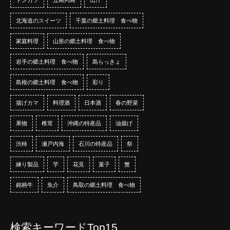
北海道のスイーツ
千葉の郷土料理 食べ物
家庭料理
山形の郷土料理 食べ物
岩手の郷土料理 食べ物
島らっきょ
島根の郷土料理 食べ物
彩り
揚げカマ
料理酒
日本酒
春の野菜
果物
椎茸
沖縄の特産品
油揚げ
渋柿
瀬戸内海
石川の特産品
祭
練り製品
芋
花見
菓子
蟹
銘柄牛
魚介
鳥取の郷土料理 食べ物
検索キーワードTop15