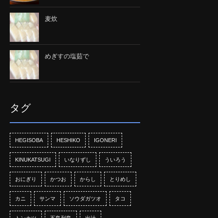
麦炊
めぎすの塩茹で
タグ
HEGISOBA
HESHIKO
IGONERI
KINUKATSUGI
いなりずし
ういろう
おにぎり
かつお
からし
とりめし
カニ
サンマ
ソウダガツオ
タコ
トンカツ
五島列島
出汁