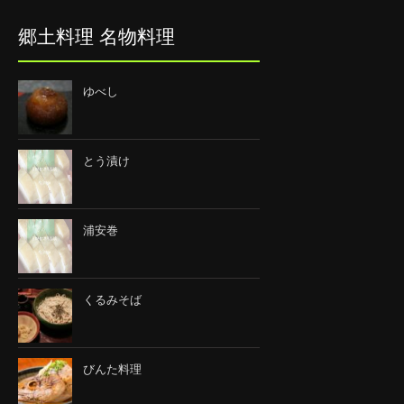
郷土料理 名物料理
ゆべし
とう漬け
浦安巻
くるみそば
びんた料理