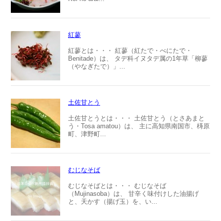
紅蓼
紅蓼とは・・・ 紅蓼（紅たで・べにたで・
Benitade）は、 タデ科イヌタデ属の1年草「柳蓼
（やなぎたで）」...
土佐甘とう
土佐甘とうとは・・・ 土佐甘とう（とさあまと
う・Tosa amatou）は、 主に高知県南国市、梼原
町、津野町...
むじなそば
むじなそばとは・・・ むじなそば
（Mujinasoba）は、 甘辛く味付けした油揚げ
と、天かす（揚げ玉）を、い...