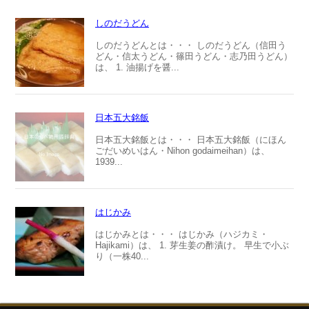
しのだうどん
しのだうどんとは・・・ しのだうどん（信田う
どん・信太うどん・篠田うどん・志乃田うどん）
は、 1. 油揚げを醤...
日本五大銘飯
日本五大銘飯とは・・・ 日本五大銘飯（にほん
ごだいめいはん・Nihon godaimeihan）は、
1939...
はじかみ
はじかみとは・・・ はじかみ（ハジカミ・
Hajikami）は、 1. 芽生姜の酢漬け。 早生で小ぶ
り（一株40...