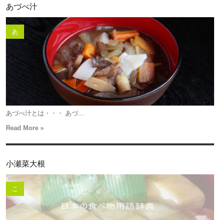
あづべ汁
あ
あづべ汁とは・・・ あづ...
Read More »
小瀬菜大根
こ