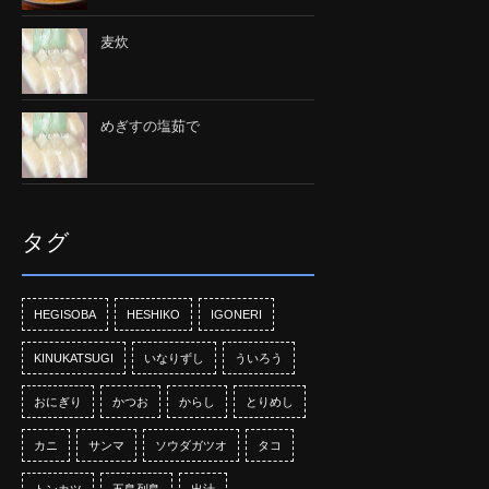
麦炊
めぎすの塩茹で
タグ
HEGISOBA
HESHIKO
IGONERI
KINUKATSUGI
いなりずし
ういろう
おにぎり
かつお
からし
とりめし
カニ
サンマ
ソウダガツオ
タコ
トンカツ
五島列島
出汁