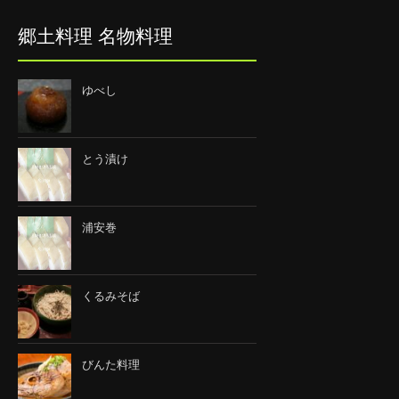
郷土料理 名物料理
ゆべし
とう漬け
浦安巻
くるみそば
びんた料理