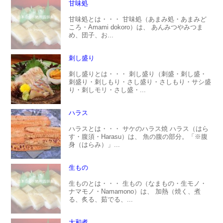
甘味処
甘味処とは・・・ 甘味処（あまみ処・あまみど
ころ・Amami dokoro）は、 あんみつやみつま
め、団子、お...
刺し盛り
刺し盛りとは・・・ 刺し盛り（刺盛・刺し盛・
刺盛り・刺しもり・さし盛り・さしもり・サシ盛
り・刺しモリ・さし盛・...
ハラス
ハラスとは・・・ サケのハラス焼 ハラス（はら
す・腹須・Harasu）は、 魚の腹の部分。「※腹
身（はらみ）」...
生もの
生ものとは・・・ 生もの（なまもの・生モノ・
ナマモノ・Namamono）は、 加熱（焼く、煮
る、炙る、茹でる、...
大和煮