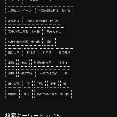
北海道のスイーツ
千葉の郷土料理 食べ物
家庭料理
山形の郷土料理 食べ物
岩手の郷土料理 食べ物
島らっきょ
島根の郷土料理 食べ物
彩り
揚げカマ
料理酒
日本酒
春の野菜
果物
椎茸
沖縄の特産品
油揚げ
渋柿
瀬戸内海
石川の特産品
祭
練り製品
芋
花見
菓子
蟹
銘柄牛
魚介
鳥取の郷土料理 食べ物
検索キーワードTop15