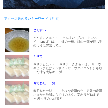
アクセス数の多いキーワード（月間）
とんすい
とんすいとは・・・ とんすい（呑水・トンス
イ・tonsui）は、 小鉢の一種。縁の一部が持ち手
のように突出して...
キザラ
キザラとは・・・ キザラ（きざら）は、 サトウ
キビ（またはテンサイ（サトウダイコン））を絞
った汁を煮詰め、 濃...
寿司ねた 一覧
寿司ねた一覧 ～ 色々な寿司ねた 定番の寿司
ネタから地域ならではのネタ、変わりだねまで
～ 寿司店のお品書き・...