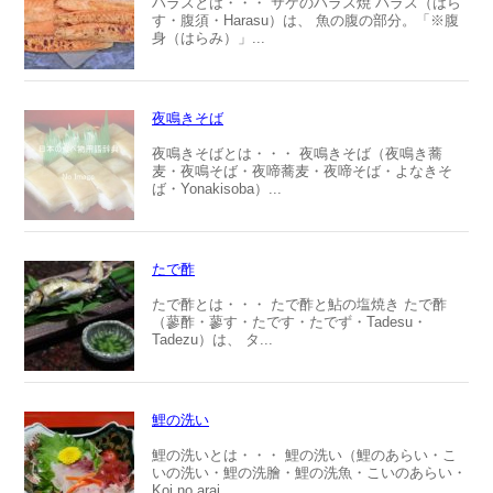
ハラスとは・・・ サケのハラス焼 ハラス（はら
す・腹須・Harasu）は、 魚の腹の部分。「※腹
身（はらみ）」...
夜鳴きそば
夜鳴きそばとは・・・ 夜鳴きそば（夜鳴き蕎
麦・夜鳴そば・夜啼蕎麦・夜啼そば・よなきそ
ば・Yonakisoba）...
たで酢
たで酢とは・・・ たで酢と鮎の塩焼き たで酢
（蓼酢・蓼す・たです・たでず・Tadesu・
Tadezu）は、 タ...
鯉の洗い
鯉の洗いとは・・・ 鯉の洗い（鯉のあらい・こ
いの洗い・鯉の洗膾・鯉の洗魚・こいのあらい・
Koi no arai...