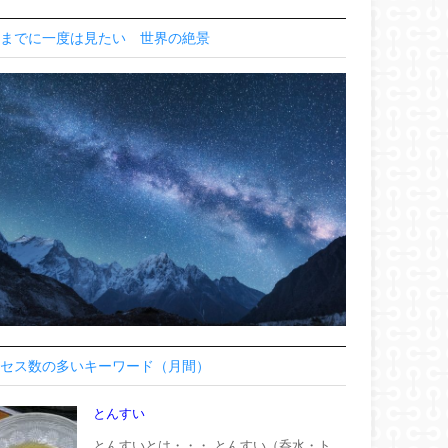
までに一度は見たい 世界の絶景
セス数の多いキーワード（月間）
とんすい
とんすいとは・・・ とんすい（呑水・ト