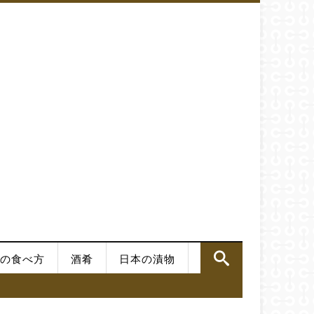
の食べ方
酒肴
日本の漬物