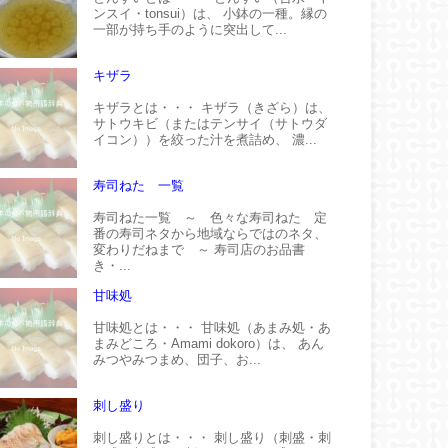
ンスイ・tonsui）は、 小鉢の一種。縁の
一部が持ち手のように突出して...
キザラ
キザラとは・・・ キザラ（きざら）は、
サトウキビ（またはテンサイ（サトウダ
イコン））を絞った汁を煮詰め、 濃...
寿司ねた 一覧
寿司ねた一覧 ～ 色々な寿司ねた 定
番の寿司ネタから地域ならではのネタ、
変わりだねまで ～ 寿司店のお品書
き・...
甘味処
甘味処とは・・・ 甘味処（あまみ処・あ
まみどころ・Amami dokoro）は、 あん
みつやみつまめ、団子、お...
刺し盛り
刺し盛りとは・・・ 刺し盛り（刺盛・刺