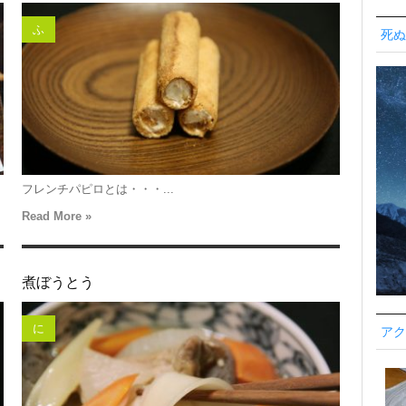
ふ
死ぬ
フレンチパピロとは・・・...
Read More »
煮ぼうとう
に
アク