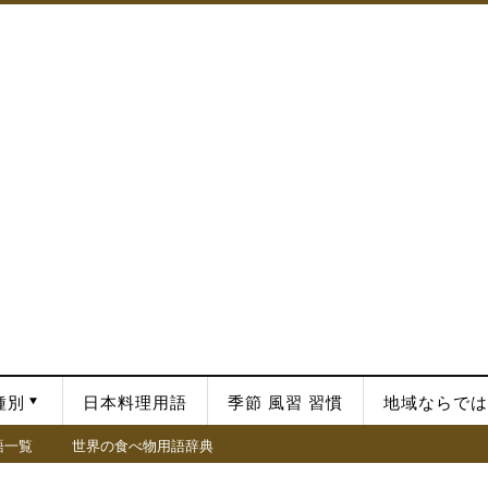
種別
日本料理用語
季節 風習 習慣
地域ならでは
語一覧
世界の食べ物用語辞典