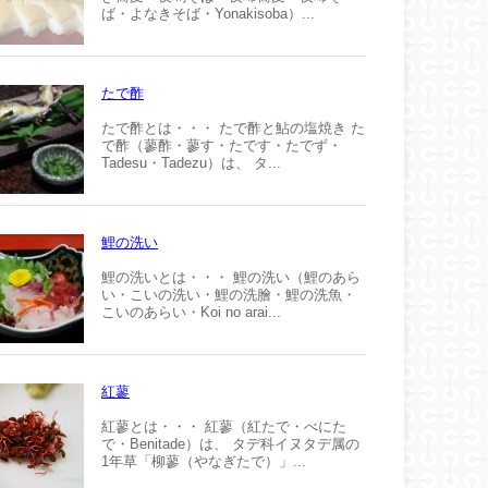
ば・よなきそば・Yonakisoba）...
たで酢
たで酢とは・・・ たで酢と鮎の塩焼き た
で酢（蓼酢・蓼す・たです・たでず・
Tadesu・Tadezu）は、 タ...
鯉の洗い
鯉の洗いとは・・・ 鯉の洗い（鯉のあら
い・こいの洗い・鯉の洗膾・鯉の洗魚・
こいのあらい・Koi no arai...
紅蓼
紅蓼とは・・・ 紅蓼（紅たで・べにた
で・Benitade）は、 タデ科イヌタデ属の
1年草「柳蓼（やなぎたで）」...