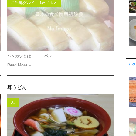
ご当地グルメ B級グルメ
パンカツとは・・・ パン...
アク
Read More »
耳うどん
み