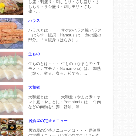
し盛・刺盛り・刺しもり・さし盛り・さ
しもり・サシ盛り・刺しモリ・さし
盛・...
ハラス
ハラスとは・・・ サケのハラス焼 ハラス
（はらす・腹須・Harasu）は、 魚の腹の
部分。「※腹身（はらみ）」...
生もの
生ものとは・・・ 生もの（なまもの・生
モノ・ナマモノ・Namamono）は、 加熱
（焼く、煮る、炙る、茹でる、...
大和煮
大和煮とは・・・ 大和煮（やまと煮・ヤ
マト煮・やまとに・Yamatoni）は、 牛肉
などの肉類を生姜、醤油、酒...
居酒屋の定番メニュー
居酒屋の定番メニューとは・・・ 居酒屋
の定番メニュー（いざかやのていばんめ