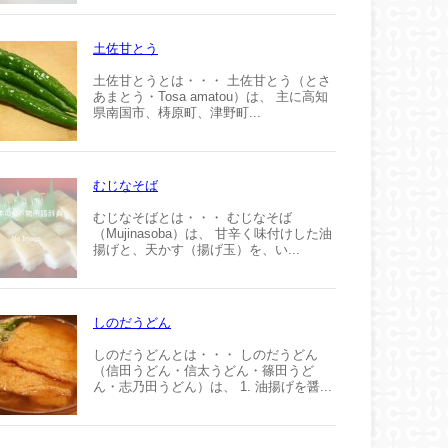
土佐甘とう
土佐甘とうとは・・・ 土佐甘とう（とさ
あまとう・Tosa amatou）は、 主に高知
県南国市、梼原町、津野町...
むじなそば
むじなそばとは・・・ むじなそば
（Mujinasoba）は、 甘辛く味付けした油
揚げと、天かす（揚げ玉）を、い...
しのだうどん
しのだうどんとは・・・ しのだうどん
（信田うどん・信太うどん・篠田うど
ん・志乃田うどん）は、 1. 油揚げを醤...