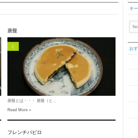
キー
唐饅
と
おす
唐饅とは・・・ 唐饅（と...
Read More »
フレンチパピロ