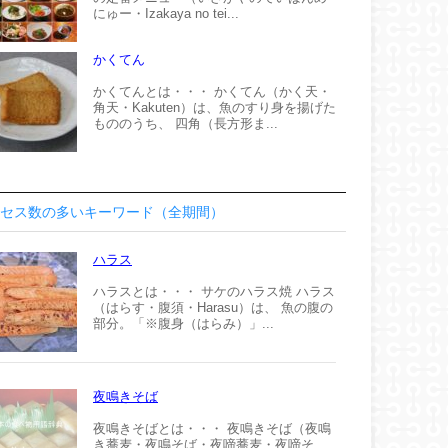
にゅー・Izakaya no tei...
かくてん
かくてんとは・・・ かくてん（かく天・
角天・Kakuten）は、魚のすり身を揚げた
もののうち、 四角（長方形ま...
セス数の多いキーワード（全期間）
ハラス
ハラスとは・・・ サケのハラス焼 ハラス
（はらす・腹須・Harasu）は、 魚の腹の
部分。「※腹身（はらみ）」...
夜鳴きそば
夜鳴きそばとは・・・ 夜鳴きそば（夜鳴
き蕎麦・夜鳴そば・夜啼蕎麦・夜啼そ