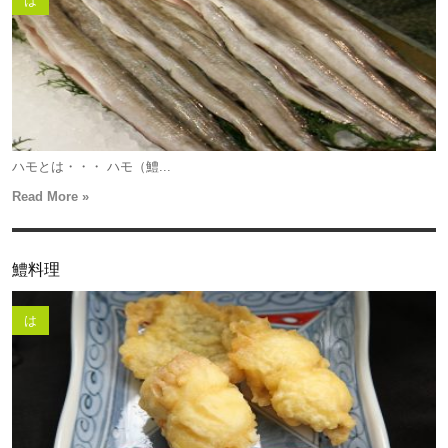
は
ハモとは・・・ ハモ（鱧...
Read More »
鱧料理
は