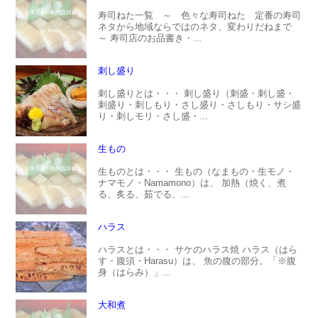
寿司ねた一覧 ～ 色々な寿司ねた 定番の寿司
ネタから地域ならではのネタ、変わりだねまで
～ 寿司店のお品書き・...
刺し盛り
刺し盛りとは・・・ 刺し盛り（刺盛・刺し盛・
刺盛り・刺しもり・さし盛り・さしもり・サシ盛
り・刺しモリ・さし盛・...
生もの
生ものとは・・・ 生もの（なまもの・生モノ・
ナマモノ・Namamono）は、 加熱（焼く、煮
る、炙る、茹でる、...
ハラス
ハラスとは・・・ サケのハラス焼 ハラス（はら
す・腹須・Harasu）は、 魚の腹の部分。「※腹
身（はらみ）」...
大和煮