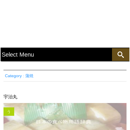
Category : 蒲焼
宇治丸
う