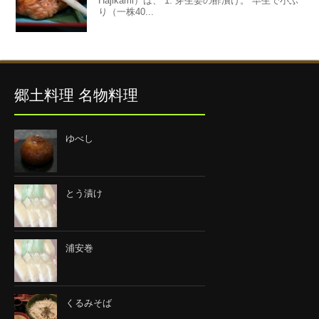
Hajikami）は、 1. 芽生姜の酢漬け。 早生で小ぶ
り（一株40...
郷土料理 名物料理
ゆべし
とう漬け
浦安巻
くるみそば