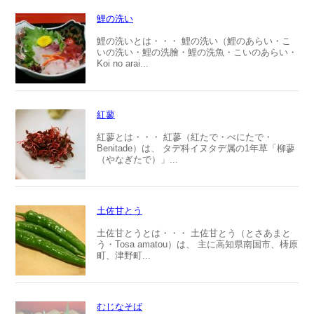
鯉の洗い
鯉の洗いとは・・・ 鯉の洗い（鯉のあらい・こ
いの洗い・鯉の洗膾・鯉の洗魚・こいのあらい・
Koi no arai...
紅蓼
紅蓼とは・・・ 紅蓼（紅たで・べにたで・
Benitade）は、 タデ科イヌタデ属の1年草「柳蓼
（やなぎたで）」...
土佐甘とう
土佐甘とうとは・・・ 土佐甘とう（とさあまと
う・Tosa amatou）は、 主に高知県南国市、梼原
町、津野町...
むじなそば