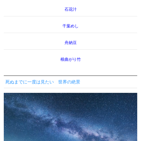
石花汁
干葉めし
舟納豆
根曲がり竹
死ぬまでに一度は見たい 世界の絶景