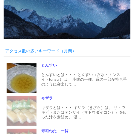
アクセス数の多いキーワード（月間）
とんすい
とんすいとは・・・ とんすい（呑水・トンス
イ・tonsui）は、 小鉢の一種。縁の一部が持ち手
のように突出して...
キザラ
キザラとは・・・ キザラ（きざら）は、 サトウ
キビ（またはテンサイ（サトウダイコン））を絞
った汁を煮詰め、 濃...
寿司ねた 一覧