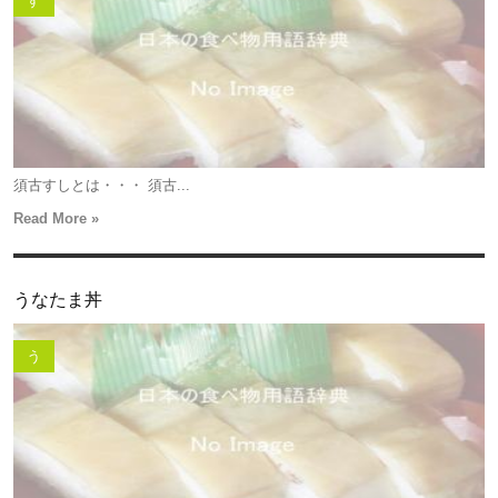
す
須古すしとは・・・ 須古...
Read More »
うなたま丼
う