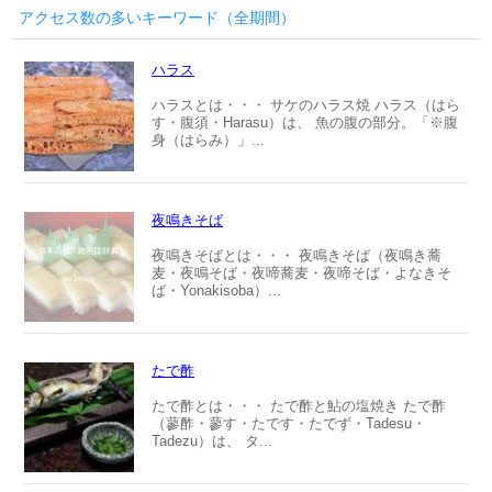
アクセス数の多いキーワード（全期間）
ハラス
ハラスとは・・・ サケのハラス焼 ハラス（はら
す・腹須・Harasu）は、 魚の腹の部分。「※腹
身（はらみ）」...
夜鳴きそば
夜鳴きそばとは・・・ 夜鳴きそば（夜鳴き蕎
麦・夜鳴そば・夜啼蕎麦・夜啼そば・よなきそ
ば・Yonakisoba）...
たで酢
たで酢とは・・・ たで酢と鮎の塩焼き たで酢
（蓼酢・蓼す・たです・たでず・Tadesu・
Tadezu）は、 タ...