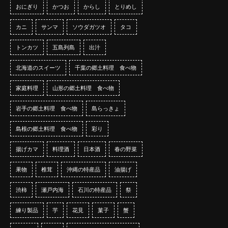
おにぎり
かつお
からし
とりめし
カニ
サンマ
ソウダガツオ
タコ
トンカツ
五島列島
出汁
北海道のスイーツ
千葉の郷土料理 食べ物
家庭料理
山形の郷土料理 食べ物
岩手の郷土料理 食べ物
島らっきょ
島根の郷土料理 食べ物
彩り
揚げカマ
料理酒
日本酒
春の野菜
果物
椎茸
沖縄の特産品
油揚げ
渋柿
瀬戸内海
石川の特産品
祭
練り製品
芋
花見
菓子
蟹