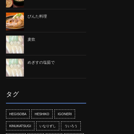
びんた料理
麦炊
めぎすの塩茹で
タグ
HEGISOBA
HESHIKO
IGONERI
KINUKATSUGI
いなりずし
ういろう