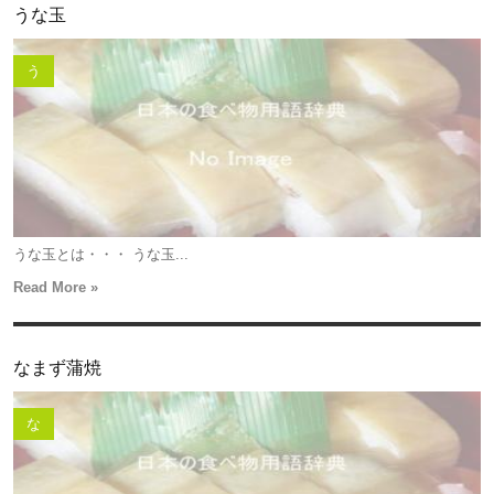
うな玉
う
うな玉とは・・・ うな玉...
Read More »
なまず蒲焼
な