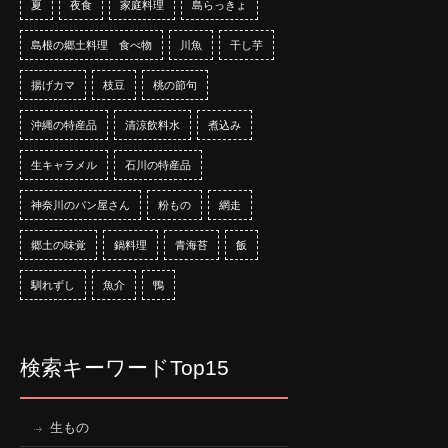
夏
夜食
家庭料理
島らっきょ
島根の郷土料理 食べ物
川魚
干し芋
揚げカマ
枝豆
桃の節句
沖縄の特産品
清涼飲料水
煮込み
生キャラメル
石川の特産品
神奈川のパン屋さん
粉もの
網走
郷土の味覚
鍋料理
青海苔
飯
馴れずし
魚介
鴨
検索キーワードTop15
生もの