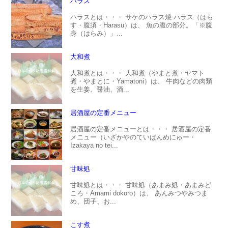
ハラス
ハラスとは・・・ サケのハラス焼 ハラス（はら
す・腹須・Harasu）は、 魚の腹の部分。「※腹
身（はらみ）」...
大和煮
大和煮とは・・・ 大和煮（やまと煮・ヤマト
煮・やまとに・Yamatoni）は、 牛肉などの肉類
を生姜、醤油、酒...
居酒屋の定番メニュー
居酒屋の定番メニューとは・・・ 居酒屋の定番
メニュー（いざかやのていばんめにゅー・
Izakaya no tei...
甘味処
甘味処とは・・・ 甘味処（あまみ処・あまみど
ころ・Amami dokoro）は、 あんみつやみつま
め、団子、お...
こす煮