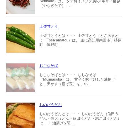
Benitade）は、 タデ科イヌタデ属の1年草「柳蓼
（やなぎたで）」...
土佐甘とう
土佐甘とうとは・・・ 土佐甘とう（とさあまと
う・Tosa amatou）は、 主に高知県南国市、梼原
町、津野町...
むじなそば
むじなそばとは・・・ むじなそば
（Mujinasoba）は、 甘辛く味付けした油揚げ
と、天かす（揚げ玉）を、い...
しのだうどん
しのだうどんとは・・・ しのだうどん（信田う
どん・信太うどん・篠田うどん・志乃田うどん）
は、 1. 油揚げを醤...