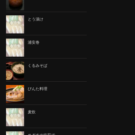
とう漬け
浦安巻
くるみそば
びんた料理
麦炊