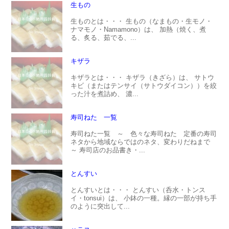
生もの
生ものとは・・・ 生もの（なまもの・生モノ・
ナマモノ・Namamono）は、 加熱（焼く、煮
る、炙る、茹でる、...
キザラ
キザラとは・・・ キザラ（きざら）は、 サトウ
キビ（またはテンサイ（サトウダイコン））を絞
った汁を煮詰め、 濃...
寿司ねた 一覧
寿司ねた一覧 ～ 色々な寿司ねた 定番の寿司
ネタから地域ならではのネタ、変わりだねまで
～ 寿司店のお品書き・...
とんすい
とんすいとは・・・ とんすい（呑水・トンス
イ・tonsui）は、 小鉢の一種。縁の一部が持ち手
のように突出して...