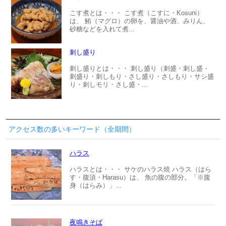
こす煮とは・・・ こす煮（こすに・Kosuni）
は、 鮪（マグロ）の卵を、醤油や酒、みりん、
砂糖などを入れて煮...
刺し盛り
刺し盛りとは・・・ 刺し盛り（刺盛・刺し盛・
刺盛り・刺しもり・さし盛り・さしもり・サシ盛
り・刺しモリ・さし盛・...
アクセス数の多いキーワード（全期間）
ハラス
ハラスとは・・・ サケのハラス焼 ハラス（はら
す・腹須・Harasu）は、 魚の腹の部分。「※腹
身（はらみ）」...
夜鳴きそば