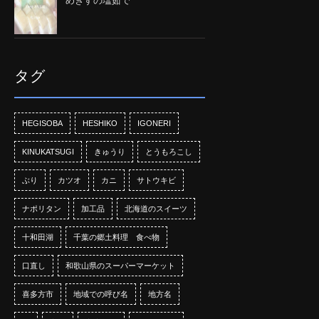
めぎすの塩茹で
タグ
HEGISOBA
HESHIKO
IGONERI
KINUKATSUGI
きゅうり
とうもろこし
ぶり
カツオ
カニ
サトウキビ
ナポリタン
加工品
北海道のスイーツ
十和田湖
千葉の郷土料理 食べ物
口直し
和歌山県のスーパーマーケット
喜多方市
地域での呼び名
地方名