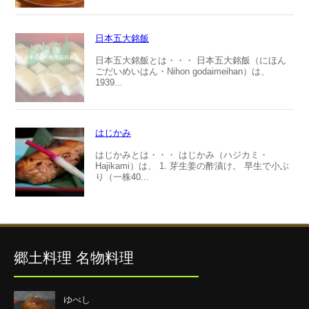
日本五大銘飯
日本五大銘飯とは・・・ 日本五大銘飯（にほん
ごだいめいはん・Nihon godaimeihan）は、
1939...
はじかみ
はじかみとは・・・ はじかみ（ハジカミ・
Hajikami）は、 1. 芽生姜の酢漬け。 早生で小ぶ
り（一株40...
郷土料理 名物料理
ゆべし