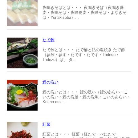
夜鳴きそばとは・・・ 夜鳴きそば（夜鳴き蕎
麦・夜鳴そば・夜啼蕎麦・夜啼そば・よなきそ
ば・Yonakisoba）...
たで酢
たで酢とは・・・ たで酢と鮎の塩焼き たで酢
（蓼酢・蓼す・たです・たでず・Tadesu・
Tadezu）は、 タ...
鯉の洗い
鯉の洗いとは・・・ 鯉の洗い（鯉のあらい・こ
いの洗い・鯉の洗膾・鯉の洗魚・こいのあらい・
Koi no arai...
紅蓼
紅蓼とは・・・ 紅蓼（紅たで・べにたで・