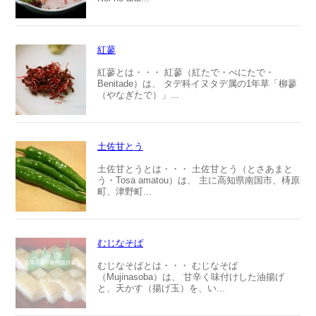
紅蓼
紅蓼とは・・・ 紅蓼（紅たで・べにたで・
Benitade）は、 タデ科イヌタデ属の1年草「柳蓼
（やなぎたで）」...
土佐甘とう
土佐甘とうとは・・・ 土佐甘とう（とさあまと
う・Tosa amatou）は、 主に高知県南国市、梼原
町、津野町...
むじなそば
むじなそばとは・・・ むじなそば
（Mujinasoba）は、 甘辛く味付けした油揚げ
と、天かす（揚げ玉）を、い...