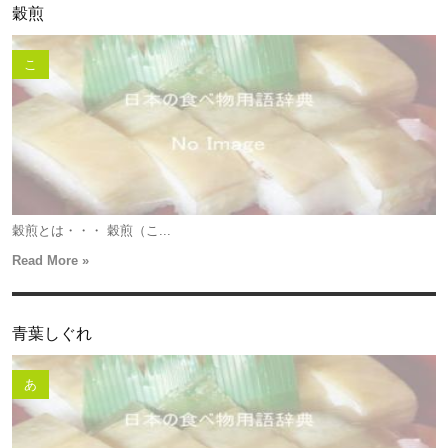
穀煎
こ
穀煎とは・・・ 穀煎（こ...
Read More »
青葉しぐれ
あ