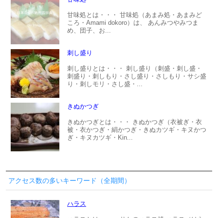
甘味処とは・・・ 甘味処（あまみ処・あまみど
ころ・Amami dokoro）は、 あんみつやみつま
め、団子、お...
刺し盛り
刺し盛りとは・・・ 刺し盛り（刺盛・刺し盛・
刺盛り・刺しもり・さし盛り・さしもり・サシ盛
り・刺しモリ・さし盛・...
きぬかつぎ
きぬかつぎとは・・・ きぬかつぎ（衣被ぎ・衣
被・衣かつぎ・絹かつぎ・きぬカツギ・キヌかつ
ぎ・キヌカツギ・Kin...
アクセス数の多いキーワード（全期間）
ハラス