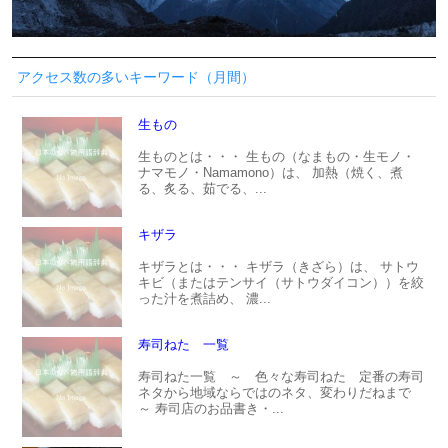
アクセス数の多いキーワード（月間）
生もの
生ものとは・・・ 生もの（なまもの・生モノ・
ナマモノ・Namamono）は、 加熱（焼く、煮
る、炙る、茹でる、...
キザラ
キザラとは・・・ キザラ（きざら）は、 サトウ
キビ（またはテンサイ（サトウダイコン））を絞
った汁を煮詰め、 濃...
寿司ねた 一覧
寿司ねた一覧 ～ 色々な寿司ねた 定番の寿司
ネタから地域ならではのネタ、変わりだねまで
～ 寿司店のお品書き・...