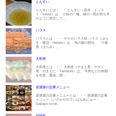
とんすい
とんすいとは・・・ とんすい（呑水・トンス
イ・tonsui）は、 小鉢の一種。縁の一部が持ち手
のように突出して...
ハラス
ハラスとは・・・ サケのハラス焼 ハラス（はら
す・腹須・Harasu）は、 魚の腹の部分。「※腹
身（はらみ）」...
大和煮
大和煮とは・・・ 大和煮（やまと煮・ヤマト
煮・やまとに・Yamatoni）は、 牛肉などの肉類
を生姜、醤油、酒...
居酒屋の定番メニュー
居酒屋の定番メニューとは・・・ 居酒屋の定番
メニュー（いざかやのていばんめにゅー・
Izakaya no tei...
甘味処