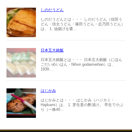
しのだうどん
しのだうどんとは・・・ しのだうどん（信田う
どん・信太うどん・篠田うどん・志乃田うどん）
は、 1. 油揚げを醤...
日本五大銘飯
日本五大銘飯とは・・・ 日本五大銘飯（にほん
ごだいめいはん・Nihon godaimeihan）は、
1939...
はじかみ
はじかみとは・・・ はじかみ（ハジカミ・
Hajikami）は、 1. 芽生姜の酢漬け。 早生で小ぶ
り（一株40...