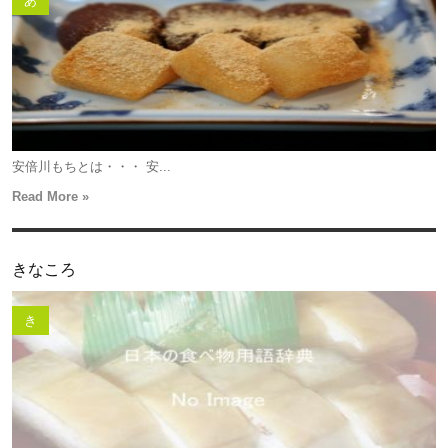
あ
安倍川もちとは・・・ 安...
Read More »
きなころ
き