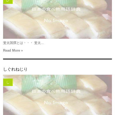
ひ
斐太国撰とは・・・ 斐太...
Read More »
しぐれねじり
し