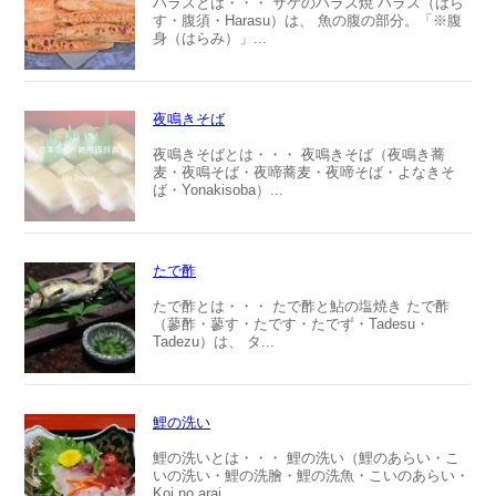
ハラスとは・・・ サケのハラス焼 ハラス（はら
す・腹須・Harasu）は、 魚の腹の部分。「※腹
身（はらみ）」...
夜鳴きそば
夜鳴きそばとは・・・ 夜鳴きそば（夜鳴き蕎
麦・夜鳴そば・夜啼蕎麦・夜啼そば・よなきそ
ば・Yonakisoba）...
たで酢
たで酢とは・・・ たで酢と鮎の塩焼き たで酢
（蓼酢・蓼す・たです・たでず・Tadesu・
Tadezu）は、 タ...
鯉の洗い
鯉の洗いとは・・・ 鯉の洗い（鯉のあらい・こ
いの洗い・鯉の洗膾・鯉の洗魚・こいのあらい・
Koi no arai...