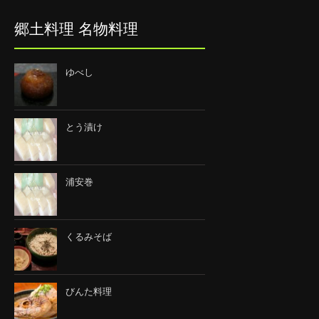
郷土料理 名物料理
ゆべし
とう漬け
浦安巻
くるみそば
びんた料理