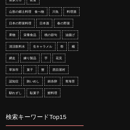
山形の郷土料理 食べ物
川魚
料理酒
日本の野菜料理
日本酒
春の野菜
果物
栄養食品
桃の節句
油揚げ
清涼飲料水
生キャラメル
祭
糒
網走
練り製品
芋
花見
草加市
菓子
蟹
西目屋村
認知症
賄いめし
錦糸卵
青海苔
馴れずし
駄菓子
鯉料理
検索キーワードTop15