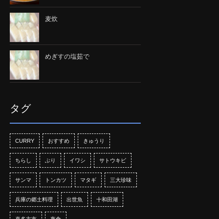
麦炊
めぎすの塩茹で
タグ
CURRY
おすすめ
きゅうり
ちらし
ぶり
イワシ
サトウキビ
サンマ
トンカツ
マタギ
三大珍味
兵庫の郷土料理
出世魚
十和田湖
喜多方市
夜食