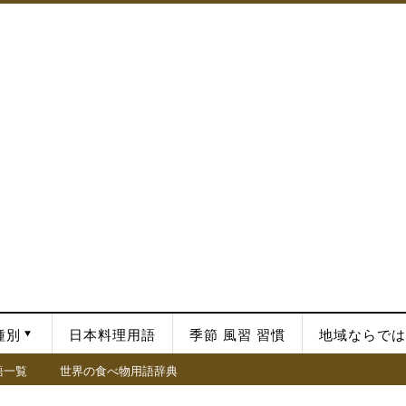
種別
日本料理用語
季節 風習 習慣
地域ならでは
語一覧
世界の食べ物用語辞典