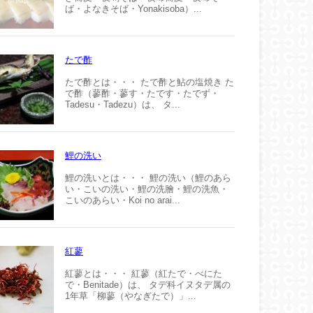
ば・よなきそば・Yonakisoba）...
たで酢
たで酢とは・・・ たで酢と鮎の塩焼き た
で酢（蓼酢・蓼す・たです・たでず・
Tadesu・Tadezu）は、 タ...
鯉の洗い
鯉の洗いとは・・・ 鯉の洗い（鯉のあら
い・こいの洗い・鯉の洗膾・鯉の洗魚・
こいのあらい・Koi no arai...
紅蓼
紅蓼とは・・・ 紅蓼（紅たで・べにた
で・Benitade）は、 タデ科イヌタデ属の
1年草「柳蓼（やなぎたで）」...