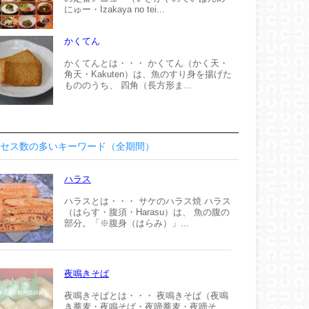
にゅー・Izakaya no tei...
かくてん
かくてんとは・・・ かくてん（かく天・
角天・Kakuten）は、魚のすり身を揚げた
もののうち、 四角（長方形ま...
セス数の多いキーワード（全期間）
ハラス
ハラスとは・・・ サケのハラス焼 ハラス
（はらす・腹須・Harasu）は、 魚の腹の
部分。「※腹身（はらみ）」...
夜鳴きそば
夜鳴きそばとは・・・ 夜鳴きそば（夜鳴
き蕎麦・夜鳴そば・夜啼蕎麦・夜啼そ