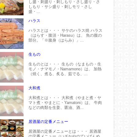
し盛・刺盛り・刺しもり・さし盛り・さ
しもり・サシ盛り・刺しモリ・さし
盛・...
ハラス
ハラスとは・・・ サケのハラス焼 ハラス
（はらす・腹須・Harasu）は、 魚の腹の
部分。「※腹身（はらみ）」...
生もの
生ものとは・・・ 生もの（なまもの・生
モノ・ナマモノ・Namamono）は、 加熱
（焼く、煮る、炙る、茹でる、...
大和煮
大和煮とは・・・ 大和煮（やまと煮・ヤ
マト煮・やまとに・Yamatoni）は、 牛肉
などの肉類を生姜、醤油、酒...
居酒屋の定番メニュー
居酒屋の定番メニューとは・・・ 居酒屋
の定番メニュー（いざかやのていばんめ