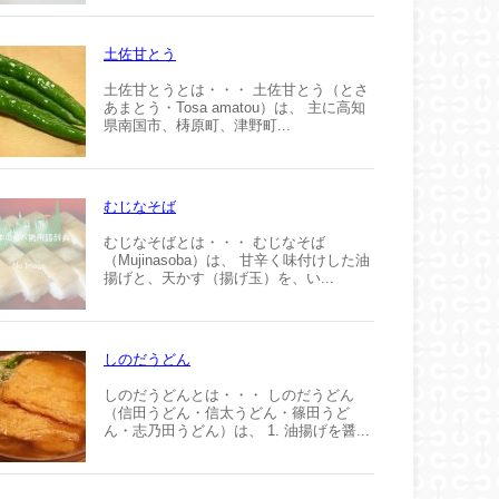
土佐甘とう
土佐甘とうとは・・・ 土佐甘とう（とさ
あまとう・Tosa amatou）は、 主に高知
県南国市、梼原町、津野町...
むじなそば
むじなそばとは・・・ むじなそば
（Mujinasoba）は、 甘辛く味付けした油
揚げと、天かす（揚げ玉）を、い...
しのだうどん
しのだうどんとは・・・ しのだうどん
（信田うどん・信太うどん・篠田うど
ん・志乃田うどん）は、 1. 油揚げを醤...