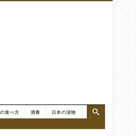
の食べ方
酒肴
日本の漬物