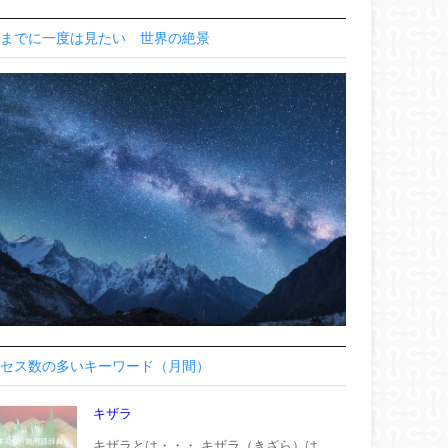
までに一度は見たい 世界の絶景
セス数の多いキーワード（月間）
キザラ
キザラとは・・・ キザラ（きざら）は、