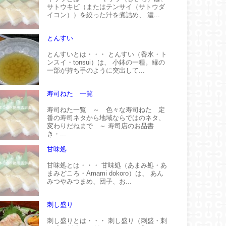
サトウキビ（またはテンサイ（サトウダ
イコン））を絞った汁を煮詰め、 濃...
とんすい
とんすいとは・・・ とんすい（呑水・ト
ンスイ・tonsui）は、 小鉢の一種。縁の
一部が持ち手のように突出して...
寿司ねた 一覧
寿司ねた一覧 ～ 色々な寿司ねた 定
番の寿司ネタから地域ならではのネタ、
変わりだねまで ～ 寿司店のお品書
き・...
甘味処
甘味処とは・・・ 甘味処（あまみ処・あ
まみどころ・Amami dokoro）は、 あん
みつやみつまめ、団子、お...
刺し盛り
刺し盛りとは・・・ 刺し盛り（刺盛・刺