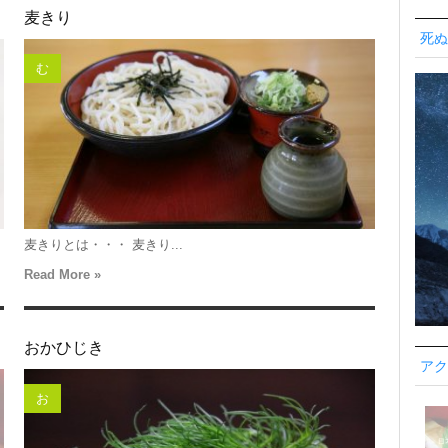
麦きり
死ぬ
む
麦きりとは・・・ 麦きり...
Read More »
おかひじき
アク
お