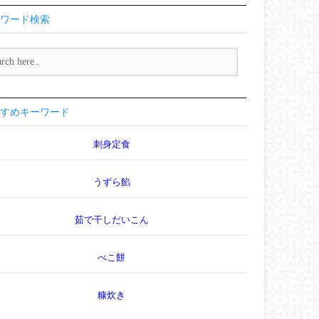
ワード検索
すめキーワード
刺身定食
うずら餡
茹で干しだいこん
べこ餅
糠炊き