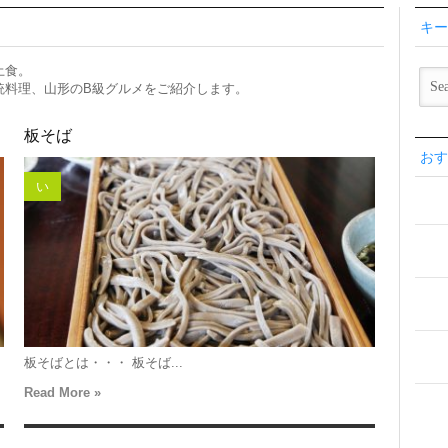
キー
土食。
統料理、山形のB級グルメをご紹介します。
板そば
おす
い
板そばとは・・・ 板そば...
Read More »