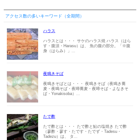
アクセス数の多いキーワード（全期間）
ハラス
ハラスとは・・・ サケのハラス焼 ハラス（はら
す・腹須・Harasu）は、 魚の腹の部分。「※腹
身（はらみ）」...
夜鳴きそば
夜鳴きそばとは・・・ 夜鳴きそば（夜鳴き蕎
麦・夜鳴そば・夜啼蕎麦・夜啼そば・よなきそ
ば・Yonakisoba）...
たで酢
たで酢とは・・・ たで酢と鮎の塩焼き たで酢
（蓼酢・蓼す・たです・たでず・Tadesu・
Tadezu）は、 タ...