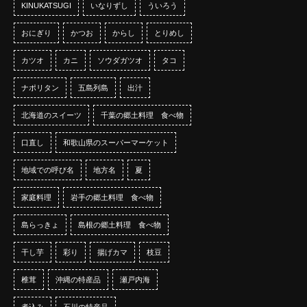
KINUKATSUGI
いなりずし
ういろう
おにぎり
かつお
からし
とりめし
カツオ
カニ
ソウダガツオ
タコ
ナポリタン
五島列島
出汁
北海道のスイーツ
千葉の郷土料理 食べ物
口直し
和歌山県のスーパーマーケット
地域での呼び名
地方名
夏
家庭料理
岩手の郷土料理 食べ物
島らっきょ
島根の郷土料理 食べ物
干し芋
彩り
揚げカマ
枝豆
椎茸
沖縄の特産品
瀬戸内海
煮込み
石川の特産品