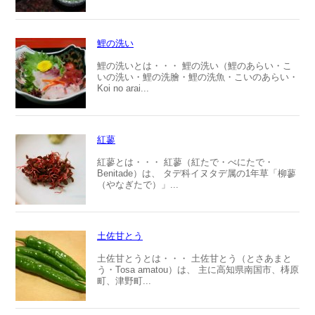
鯉の洗い
鯉の洗いとは・・・ 鯉の洗い（鯉のあらい・こ
いの洗い・鯉の洗膾・鯉の洗魚・こいのあらい・
Koi no arai...
紅蓼
紅蓼とは・・・ 紅蓼（紅たで・べにたで・
Benitade）は、 タデ科イヌタデ属の1年草「柳蓼
（やなぎたで）」...
土佐甘とう
土佐甘とうとは・・・ 土佐甘とう（とさあまと
う・Tosa amatou）は、 主に高知県南国市、梼原
町、津野町...