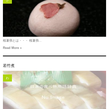
さ
桜薯蕷とは・・・ 桜薯蕷...
Read More »
若竹煮
わ