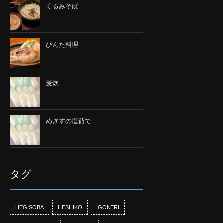
くるみそば
びんた料理
麦炊
めぎすの塩茹で
タグ
HEGISOBA
HESHIKO
IGONERI