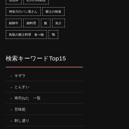
神奈川のパン屋さん
郷土の味覚
銘柄牛
鍋料理
飯
魚介
鳥取の郷土料理 食べ物
鴨
検索キーワードTop15
キザラ
とんすい
寿司ねた 一覧
甘味処
刺し盛り