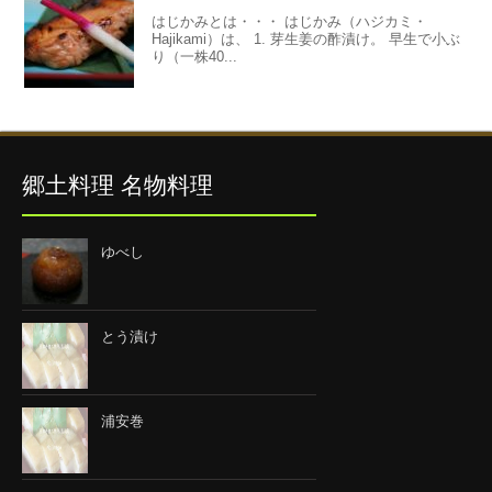
はじかみとは・・・ はじかみ（ハジカミ・
Hajikami）は、 1. 芽生姜の酢漬け。 早生で小ぶ
り（一株40...
郷土料理 名物料理
ゆべし
とう漬け
浦安巻