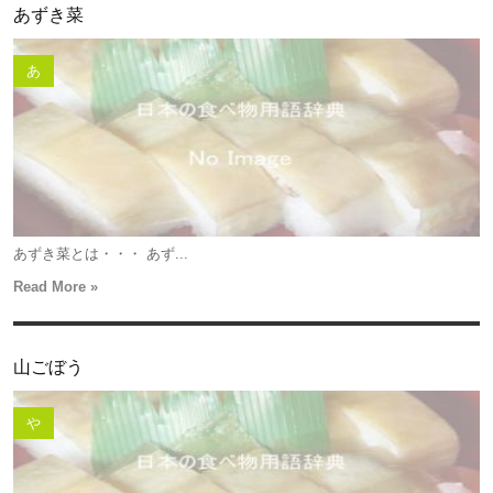
あずき菜
あ
あずき菜とは・・・ あず...
Read More »
山ごぼう
や