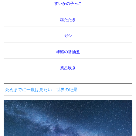
すいかの子っこ
塩たたき
ガシ
棒鱈の醤油煮
風呂吹き
死ぬまでに一度は見たい 世界の絶景