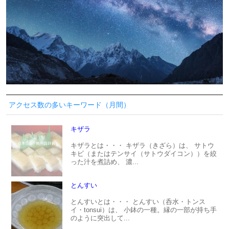
アクセス数の多いキーワード（月間）
キザラ
キザラとは・・・ キザラ（きざら）は、 サトウ
キビ（またはテンサイ（サトウダイコン））を絞
った汁を煮詰め、 濃...
とんすい
とんすいとは・・・ とんすい（呑水・トンス
イ・tonsui）は、 小鉢の一種。縁の一部が持ち手
のように突出して...