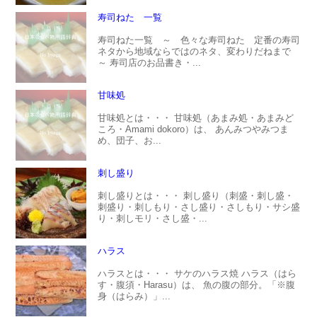
寿司ねた 一覧
寿司ねた一覧 ～ 色々な寿司ねた 定番の寿司
ネタから地域ならではのネタ、変わりだねまで
～ 寿司店のお品書き・...
甘味処
甘味処とは・・・ 甘味処（あまみ処・あまみど
ころ・Amami dokoro）は、 あんみつやみつま
め、団子、お...
刺し盛り
刺し盛りとは・・・ 刺し盛り（刺盛・刺し盛・
刺盛り・刺しもり・さし盛り・さしもり・サシ盛
り・刺しモリ・さし盛・...
ハラス
ハラスとは・・・ サケのハラス焼 ハラス（はら
す・腹須・Harasu）は、 魚の腹の部分。「※腹
身（はらみ）」...