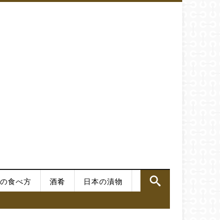
の食べ方
酒肴
日本の漬物