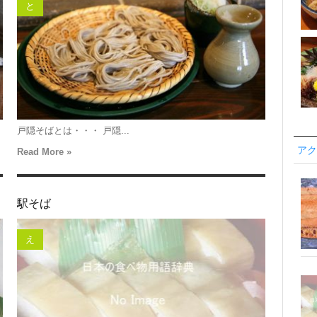
と
戸隠そばとは・・・ 戸隠...
アク
Read More »
駅そば
え