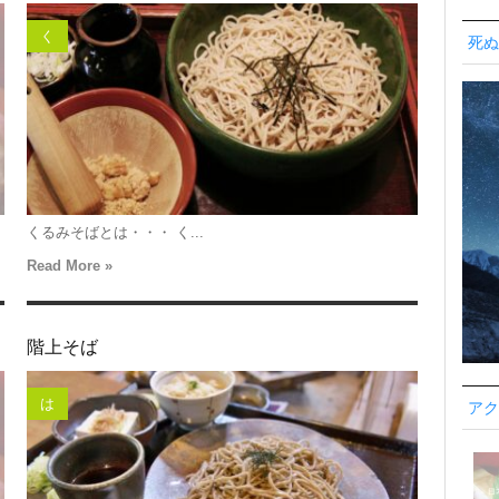
く
死ぬ
くるみそばとは・・・ く...
Read More »
階上そば
は
アク