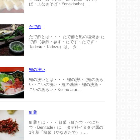
ば・よなきそば・Yonakisoba）...
たで酢
たで酢とは・・・ たで酢と鮎の塩焼き た
で酢（蓼酢・蓼す・たです・たでず・
Tadesu・Tadezu）は、 タ...
鯉の洗い
鯉の洗いとは・・・ 鯉の洗い（鯉のあら
い・こいの洗い・鯉の洗膾・鯉の洗魚・
こいのあらい・Koi no arai...
紅蓼
紅蓼とは・・・ 紅蓼（紅たで・べにた
で・Benitade）は、 タデ科イヌタデ属の
1年草「柳蓼（やなぎたで）」...