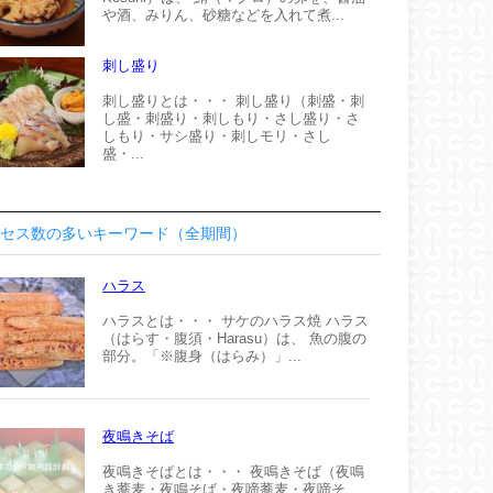
や酒、みりん、砂糖などを入れて煮...
刺し盛り
刺し盛りとは・・・ 刺し盛り（刺盛・刺
し盛・刺盛り・刺しもり・さし盛り・さ
しもり・サシ盛り・刺しモリ・さし
盛・...
セス数の多いキーワード（全期間）
ハラス
ハラスとは・・・ サケのハラス焼 ハラス
（はらす・腹須・Harasu）は、 魚の腹の
部分。「※腹身（はらみ）」...
夜鳴きそば
夜鳴きそばとは・・・ 夜鳴きそば（夜鳴
き蕎麦・夜鳴そば・夜啼蕎麦・夜啼そ