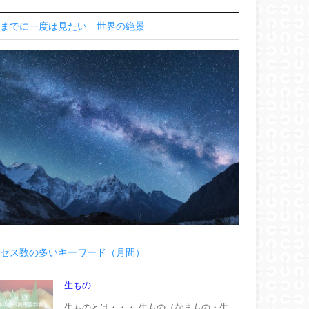
までに一度は見たい 世界の絶景
セス数の多いキーワード（月間）
生もの
生ものとは・・・ 生もの（なまもの・生