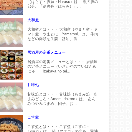
（はらす・腹須・Harasu）は、 魚の腹の
部分。「※腹身（はらみ）」...
大和煮
大和煮とは・・・ 大和煮（やまと煮・ヤ
マト煮・やまとに・Yamatoni）は、 牛肉
などの肉類を生姜、醤油、酒...
居酒屋の定番メニュー
居酒屋の定番メニューとは・・・ 居酒屋
の定番メニュー（いざかやのていばんめ
にゅー・Izakaya no tei...
甘味処
甘味処とは・・・ 甘味処（あまみ処・あ
まみどころ・Amami dokoro）は、 あん
みつやみつまめ、団子、お...
こす煮
こす煮とは・・・ こす煮（こすに・
Kosuni）は、 鮪（マグロ）の卵を、醤油