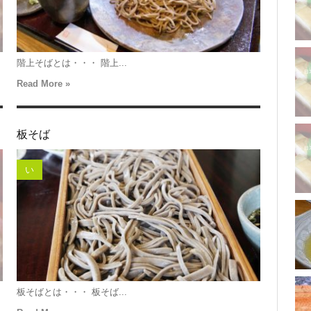
階上そばとは・・・ 階上...
Read More »
板そば
い
板そばとは・・・ 板そば...