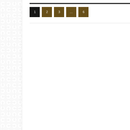
1
2
3
…
6