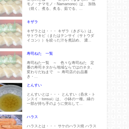
モノ・ナマモノ・Namamono）は、 加熱
（焼く、煮る、炙る、茹でる、...
キザラ
キザラとは・・・ キザラ（きざら）は、
サトウキビ（またはテンサイ（サトウダ
イコン））を絞った汁を煮詰め、 濃...
寿司ねた 一覧
寿司ねた一覧 ～ 色々な寿司ねた 定
番の寿司ネタから地域ならではのネタ、
変わりだねまで ～ 寿司店のお品書
き・...
とんすい
とんすいとは・・・ とんすい（呑水・ト
ンスイ・tonsui）は、 小鉢の一種。縁の
一部が持ち手のように突出して...
ハラス
ハラスとは・・・ サケのハラス焼 ハラス