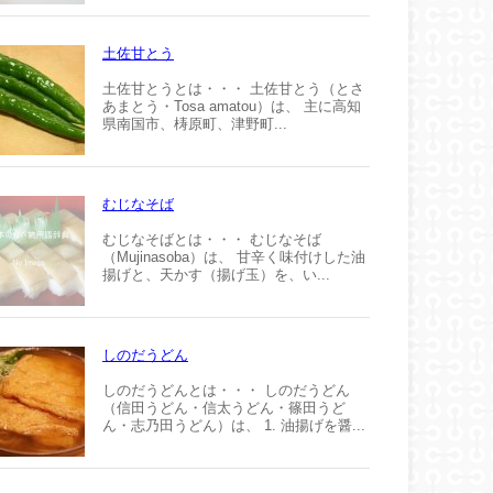
土佐甘とう
土佐甘とうとは・・・ 土佐甘とう（とさ
あまとう・Tosa amatou）は、 主に高知
県南国市、梼原町、津野町...
むじなそば
むじなそばとは・・・ むじなそば
（Mujinasoba）は、 甘辛く味付けした油
揚げと、天かす（揚げ玉）を、い...
しのだうどん
しのだうどんとは・・・ しのだうどん
（信田うどん・信太うどん・篠田うど
ん・志乃田うどん）は、 1. 油揚げを醤...