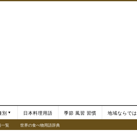
種別
日本料理用語
季節 風習 習慣
地域ならでは
語一覧
世界の食べ物用語辞典