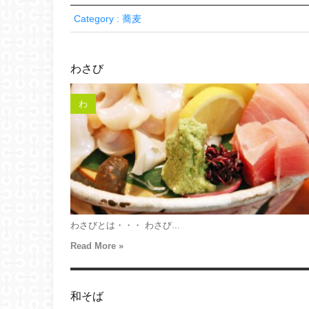
Category : 蕎麦
わさび
わ
わさびとは・・・ わさび...
Read More »
和そば