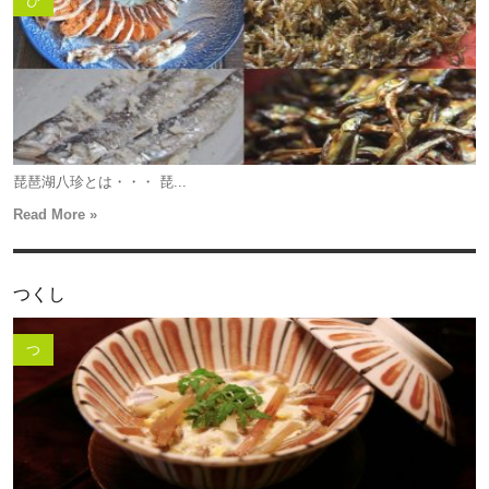
ひ
琵琶湖八珍とは・・・ 琵...
Read More »
つくし
つ