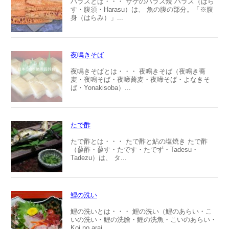
ハラスとは・・・ サケのハラス焼 ハラス（はら
す・腹須・Harasu）は、 魚の腹の部分。「※腹
身（はらみ）」...
夜鳴きそば
夜鳴きそばとは・・・ 夜鳴きそば（夜鳴き蕎
麦・夜鳴そば・夜啼蕎麦・夜啼そば・よなきそ
ば・Yonakisoba）...
たで酢
たで酢とは・・・ たで酢と鮎の塩焼き たで酢
（蓼酢・蓼す・たです・たでず・Tadesu・
Tadezu）は、 タ...
鯉の洗い
鯉の洗いとは・・・ 鯉の洗い（鯉のあらい・こ
いの洗い・鯉の洗膾・鯉の洗魚・こいのあらい・
Koi no arai...