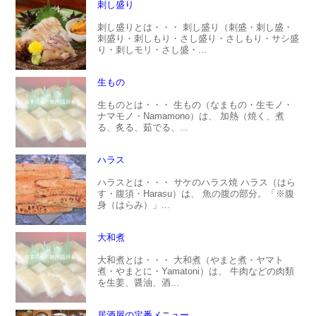
刺し盛り
刺し盛りとは・・・ 刺し盛り（刺盛・刺し盛・
刺盛り・刺しもり・さし盛り・さしもり・サシ盛
り・刺しモリ・さし盛・...
生もの
生ものとは・・・ 生もの（なまもの・生モノ・
ナマモノ・Namamono）は、 加熱（焼く、煮
る、炙る、茹でる、...
ハラス
ハラスとは・・・ サケのハラス焼 ハラス（はら
す・腹須・Harasu）は、 魚の腹の部分。「※腹
身（はらみ）」...
大和煮
大和煮とは・・・ 大和煮（やまと煮・ヤマト
煮・やまとに・Yamatoni）は、 牛肉などの肉類
を生姜、醤油、酒...
居酒屋の定番メニュー