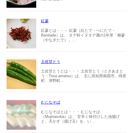
紅蓼
紅蓼とは・・・ 紅蓼（紅たで・べにたで・
Benitade）は、 タデ科イヌタデ属の1年草「柳蓼
（やなぎたで）」...
土佐甘とう
土佐甘とうとは・・・ 土佐甘とう（とさあまと
う・Tosa amatou）は、 主に高知県南国市、梼原
町、津野町...
むじなそば
むじなそばとは・・・ むじなそば
（Mujinasoba）は、 甘辛く味付けした油揚げ
と、天かす（揚げ玉）を、い...