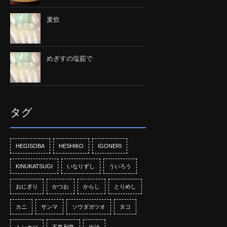
麦炊
めぎすの塩茹で
タグ
HEGISOBA
HESHIKO
IGONERI
KINUKATSUGI
いなりずし
ういろう
おにぎり
かつお
からし
とりめし
カニ
サンマ
ソウダガツオ
タコ
トンカツ
五島列島
出汁