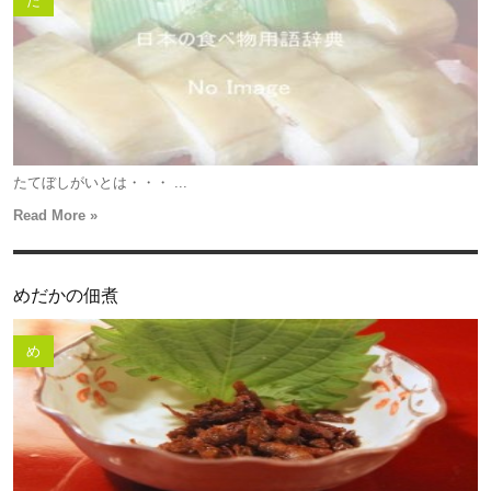
た
たてぼしがいとは・・・ ...
Read More »
めだかの佃煮
め