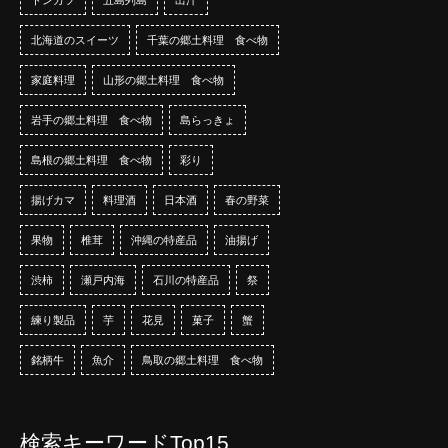
北海道のスイーツ
千葉の郷土料理 食べ物
家庭料理
山形の郷土料理 食べ物
岩手の郷土料理 食べ物
島らっきょ
島根の郷土料理 食べ物
彩り
揚げカマ
料理酒
日本酒
春の野菜
果物
椎茸
沖縄の特産品
油揚げ
渋柿
瀬戸内海
石川の特産品
祭
練り製品
芋
花見
菓子
蟹
銘柄牛
魚介
鳥取の郷土料理 食べ物
検索キーワードTop15