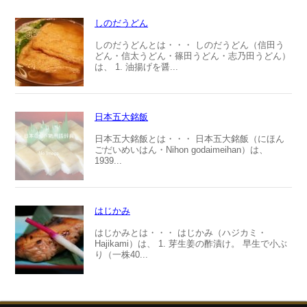
しのだうどん
しのだうどんとは・・・ しのだうどん（信田う
どん・信太うどん・篠田うどん・志乃田うどん）
は、 1. 油揚げを醤...
日本五大銘飯
日本五大銘飯とは・・・ 日本五大銘飯（にほん
ごだいめいはん・Nihon godaimeihan）は、
1939...
はじかみ
はじかみとは・・・ はじかみ（ハジカミ・
Hajikami）は、 1. 芽生姜の酢漬け。 早生で小ぶ
り（一株40...