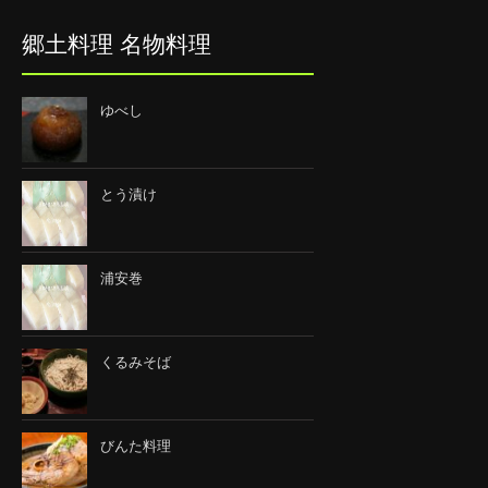
郷土料理 名物料理
ゆべし
とう漬け
浦安巻
くるみそば
びんた料理