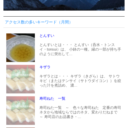
アクセス数の多いキーワード（月間）
とんすい
とんすいとは・・・ とんすい（呑水・トンス
イ・tonsui）は、 小鉢の一種。縁の一部が持ち手
のように突出して...
キザラ
キザラとは・・・ キザラ（きざら）は、 サトウ
キビ（またはテンサイ（サトウダイコン））を絞
った汁を煮詰め、 濃...
寿司ねた 一覧
寿司ねた一覧 ～ 色々な寿司ねた 定番の寿司
ネタから地域ならではのネタ、変わりだねまで
～ 寿司店のお品書き・...