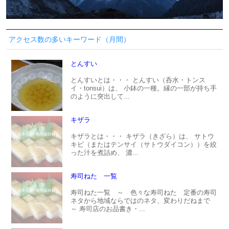
アクセス数の多いキーワード（月間）
とんすい
とんすいとは・・・ とんすい（呑水・トンス
イ・tonsui）は、 小鉢の一種。縁の一部が持ち手
のように突出して...
キザラ
キザラとは・・・ キザラ（きざら）は、 サトウ
キビ（またはテンサイ（サトウダイコン））を絞
った汁を煮詰め、 濃...
寿司ねた 一覧
寿司ねた一覧 ～ 色々な寿司ねた 定番の寿司
ネタから地域ならではのネタ、変わりだねまで
～ 寿司店のお品書き・...