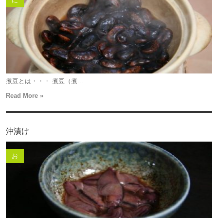
に
煮豆とは・・・ 煮豆（煮...
Read More »
沖漬け
お