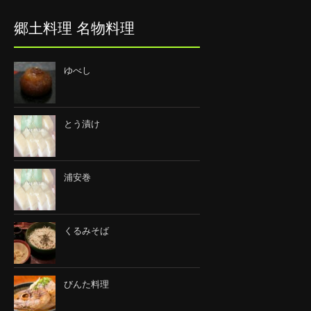
郷土料理 名物料理
ゆべし
とう漬け
浦安巻
くるみそば
びんた料理