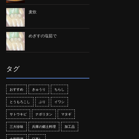
麦炊
めぎすの塩茹で
タグ
おすすめ
きゅうり
ちらし
とうもろこし
ぶり
イワシ
サトウキビ
ナポリタン
マタギ
三大珍味
兵庫の郷土料理
加工品
十和田湖
口直し