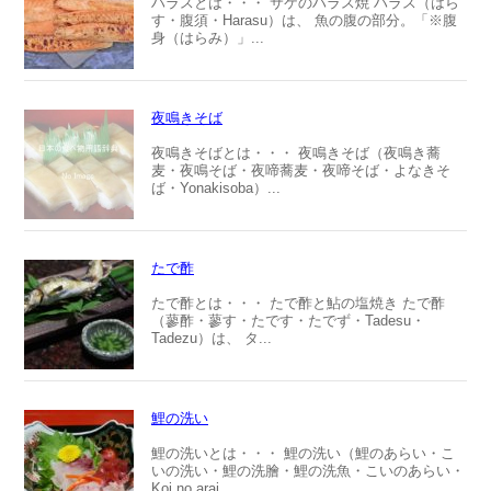
ハラスとは・・・ サケのハラス焼 ハラス（はら
す・腹須・Harasu）は、 魚の腹の部分。「※腹
身（はらみ）」...
夜鳴きそば
夜鳴きそばとは・・・ 夜鳴きそば（夜鳴き蕎
麦・夜鳴そば・夜啼蕎麦・夜啼そば・よなきそ
ば・Yonakisoba）...
たで酢
たで酢とは・・・ たで酢と鮎の塩焼き たで酢
（蓼酢・蓼す・たです・たでず・Tadesu・
Tadezu）は、 タ...
鯉の洗い
鯉の洗いとは・・・ 鯉の洗い（鯉のあらい・こ
いの洗い・鯉の洗膾・鯉の洗魚・こいのあらい・
Koi no arai...