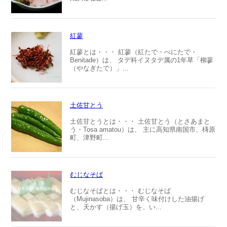
紅蓼
紅蓼とは・・・ 紅蓼（紅たで・べにたで・
Benitade）は、 タデ科イヌタデ属の1年草「柳蓼
（やなぎたで）」...
土佐甘とう
土佐甘とうとは・・・ 土佐甘とう（とさあまと
う・Tosa amatou）は、 主に高知県南国市、梼原
町、津野町...
むじなそば
むじなそばとは・・・ むじなそば
（Mujinasoba）は、 甘辛く味付けした油揚げ
と、天かす（揚げ玉）を、い...