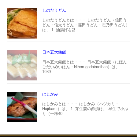
しのだうどん
しのだうどんとは・・・ しのだうどん（信田う
どん・信太うどん・篠田うどん・志乃田うどん）
は、 1. 油揚げを醤...
日本五大銘飯
日本五大銘飯とは・・・ 日本五大銘飯（にほん
ごだいめいはん・Nihon godaimeihan）は、
1939...
はじかみ
はじかみとは・・・ はじかみ（ハジカミ・
Hajikami）は、 1. 芽生姜の酢漬け。 早生で小ぶ
り（一株40...