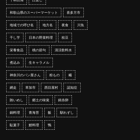
和歌山県のスーパーマーケット
喜多方市
地域での呼び名
地方名
夜食
川魚
干し芋
日本の野菜料理
枝豆
栄養食品
桃の節句
清涼飲料水
煮込み
生キャラメル
神奈川のパン屋さん
粉もの
糒
網走
草加市
西目屋村
認知症
賄いめし
郷土の味覚
錦糸卵
鍋料理
青海苔
飯
馴れずし
駄菓子
鯉料理
鴨