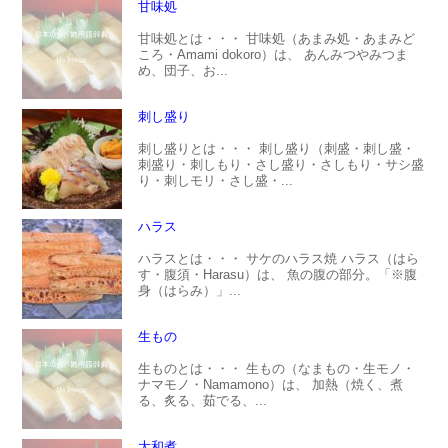
甘味処
甘味処とは・・・ 甘味処（あまみ処・あまみど
ころ・Amami dokoro）は、 あんみつやみつま
め、団子、お...
刺し盛り
刺し盛りとは・・・ 刺し盛り（刺盛・刺し盛・
刺盛り・刺しもり・さし盛り・さしもり・サシ盛
り・刺しモリ・さし盛・...
ハラス
ハラスとは・・・ サケのハラス焼 ハラス（はら
す・腹須・Harasu）は、 魚の腹の部分。「※腹
身（はらみ）」...
生もの
生ものとは・・・ 生もの（なまもの・生モノ・
ナマモノ・Namamono）は、 加熱（焼く、煮
る、炙る、茹でる、...
大和煮