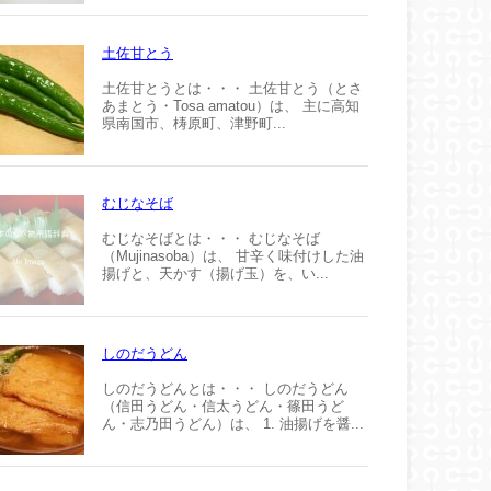
土佐甘とう
土佐甘とうとは・・・ 土佐甘とう（とさ
あまとう・Tosa amatou）は、 主に高知
県南国市、梼原町、津野町...
むじなそば
むじなそばとは・・・ むじなそば
（Mujinasoba）は、 甘辛く味付けした油
揚げと、天かす（揚げ玉）を、い...
しのだうどん
しのだうどんとは・・・ しのだうどん
（信田うどん・信太うどん・篠田うど
ん・志乃田うどん）は、 1. 油揚げを醤...