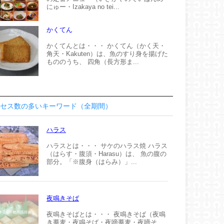
にゅー・Izakaya no tei...
かくてん
かくてんとは・・・ かくてん（かく天・
角天・Kakuten）は、魚のすり身を揚げた
もののうち、 四角（長方形ま...
セス数の多いキーワード（全期間）
ハラス
ハラスとは・・・ サケのハラス焼 ハラス
（はらす・腹須・Harasu）は、 魚の腹の
部分。「※腹身（はらみ）」...
夜鳴きそば
夜鳴きそばとは・・・ 夜鳴きそば（夜鳴
き蕎麦・夜鳴そば・夜啼蕎麦・夜啼そ