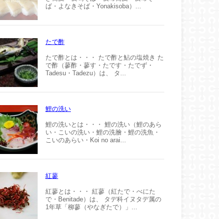
ば・よなきそば・Yonakisoba）...
たで酢
たで酢とは・・・ たで酢と鮎の塩焼き た
で酢（蓼酢・蓼す・たです・たでず・
Tadesu・Tadezu）は、 タ...
鯉の洗い
鯉の洗いとは・・・ 鯉の洗い（鯉のあら
い・こいの洗い・鯉の洗膾・鯉の洗魚・
こいのあらい・Koi no arai...
紅蓼
紅蓼とは・・・ 紅蓼（紅たで・べにた
で・Benitade）は、 タデ科イヌタデ属の
1年草「柳蓼（やなぎたで）」...