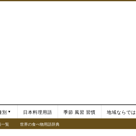
種別
日本料理用語
季節 風習 習慣
地域ならでは
語一覧
世界の食べ物用語辞典