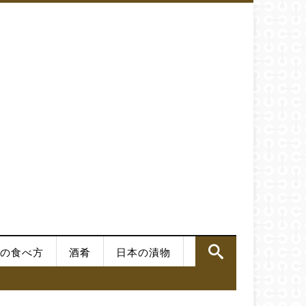
の食べ方
酒肴
日本の漬物