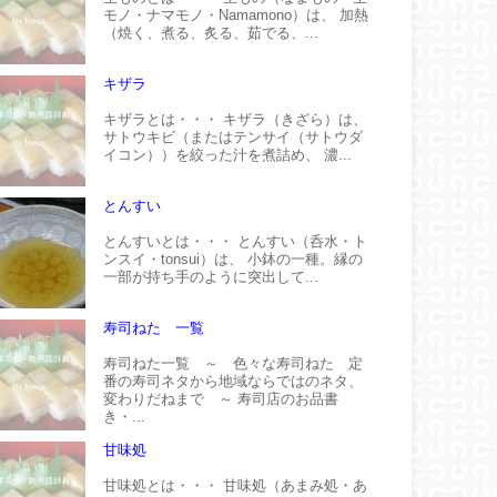
モノ・ナマモノ・Namamono）は、 加熱
（焼く、煮る、炙る、茹でる、...
キザラ
キザラとは・・・ キザラ（きざら）は、
サトウキビ（またはテンサイ（サトウダ
イコン））を絞った汁を煮詰め、 濃...
とんすい
とんすいとは・・・ とんすい（呑水・ト
ンスイ・tonsui）は、 小鉢の一種。縁の
一部が持ち手のように突出して...
寿司ねた 一覧
寿司ねた一覧 ～ 色々な寿司ねた 定
番の寿司ネタから地域ならではのネタ、
変わりだねまで ～ 寿司店のお品書
き・...
甘味処
甘味処とは・・・ 甘味処（あまみ処・あ