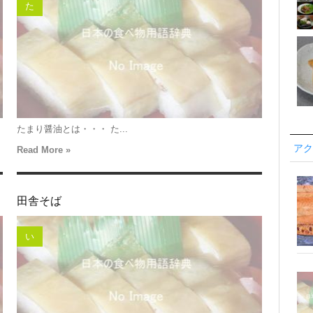
た
たまり醤油とは・・・ た...
アク
Read More »
田舎そば
い