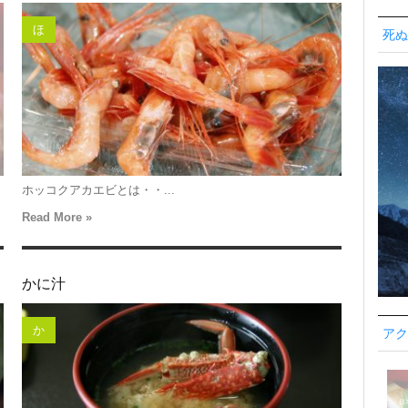
ほ
死ぬ
ホッコクアカエビとは・・...
Read More »
かに汁
か
アク