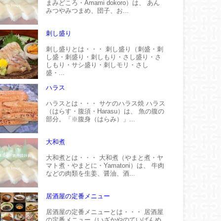
まみどころ・Amami dokoro）は、 あん
みつやみつまめ、団子、お...
刺し盛り
刺し盛りとは・・・ 刺し盛り（刺盛・刺
し盛・刺盛り・刺しもり・さし盛り・さ
しもり・サシ盛り・刺しモリ・さし
盛・...
ハラス
ハラスとは・・・ サケのハラス焼 ハラス
（はらす・腹須・Harasu）は、 魚の腹の
部分。「※腹身（はらみ）」...
大和煮
大和煮とは・・・ 大和煮（やまと煮・ヤ
マト煮・やまとに・Yamatoni）は、 牛肉
などの肉類を生姜、醤油、酒...
居酒屋の定番メニュー
居酒屋の定番メニューとは・・・ 居酒屋
の定番メニュー（いざかやのていばんめ