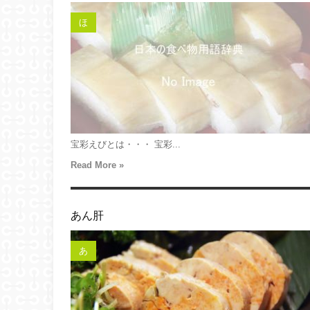
ほ
宝彩えびとは・・・ 宝彩...
Read More »
あん肝
あ