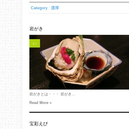
Category : 濃厚
岩がき
い
岩がきとは・・・ 岩がき...
Read More »
宝彩えび