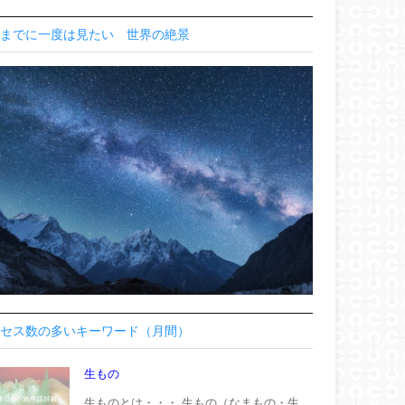
までに一度は見たい 世界の絶景
セス数の多いキーワード（月間）
生もの
生ものとは・・・ 生もの（なまもの・生