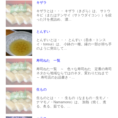
キザラ
キザラとは・・・ キザラ（きざら）は、 サトウ
キビ（またはテンサイ（サトウダイコン））を絞
った汁を煮詰め、 濃...
とんすい
とんすいとは・・・ とんすい（呑水・トンス
イ・tonsui）は、 小鉢の一種。縁の一部が持ち手
のように突出して...
寿司ねた 一覧
寿司ねた一覧 ～ 色々な寿司ねた 定番の寿司
ネタから地域ならではのネタ、変わりだねまで
～ 寿司店のお品書き・...
生もの
生ものとは・・・ 生もの（なまもの・生モノ・
ナマモノ・Namamono）は、 加熱（焼く、煮
る、炙る、茹でる、...