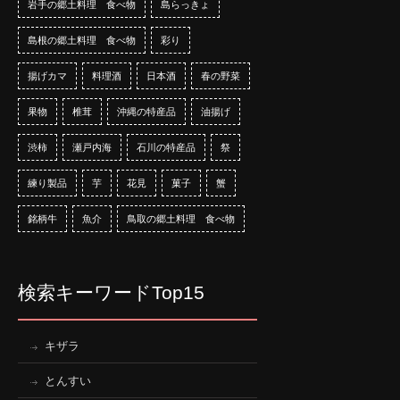
岩手の郷土料理 食べ物
島らっきょ
島根の郷土料理 食べ物
彩り
揚げカマ
料理酒
日本酒
春の野菜
果物
椎茸
沖縄の特産品
油揚げ
渋柿
瀬戸内海
石川の特産品
祭
練り製品
芋
花見
菓子
蟹
銘柄牛
魚介
鳥取の郷土料理 食べ物
検索キーワードTop15
キザラ
とんすい