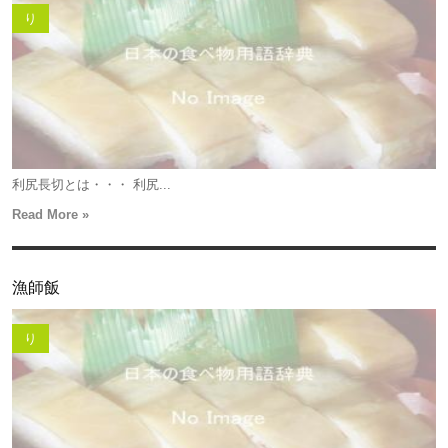
り
利尻長切とは・・・ 利尻...
Read More »
漁師飯
り