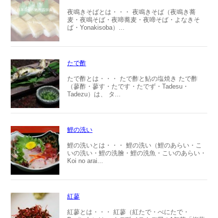
夜鳴きそばとは・・・ 夜鳴きそば（夜鳴き蕎
麦・夜鳴そば・夜啼蕎麦・夜啼そば・よなきそ
ば・Yonakisoba）...
たで酢
たで酢とは・・・ たで酢と鮎の塩焼き たで酢
（蓼酢・蓼す・たです・たでず・Tadesu・
Tadezu）は、 タ...
鯉の洗い
鯉の洗いとは・・・ 鯉の洗い（鯉のあらい・こ
いの洗い・鯉の洗膾・鯉の洗魚・こいのあらい・
Koi no arai...
紅蓼
紅蓼とは・・・ 紅蓼（紅たで・べにたで・