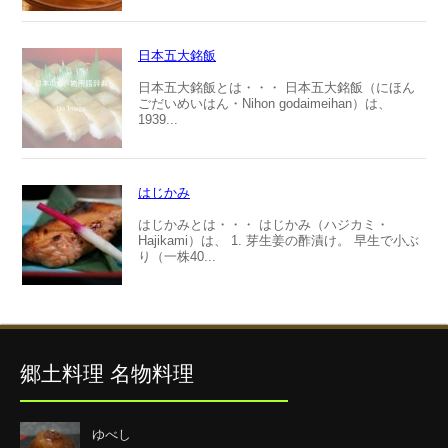
日本五大銘飯
日本五大銘飯とは・・・ 日本五大銘飯（にほん
ごだいめいはん・Nihon godaimeihan）は、
1939...
はじかみ
はじかみとは・・・ はじかみ（ハジカミ・
Hajikami）は、 1. 芽生姜の酢漬け。 早生で小ぶ
り（一株40...
郷土料理 名物料理
ゆべし