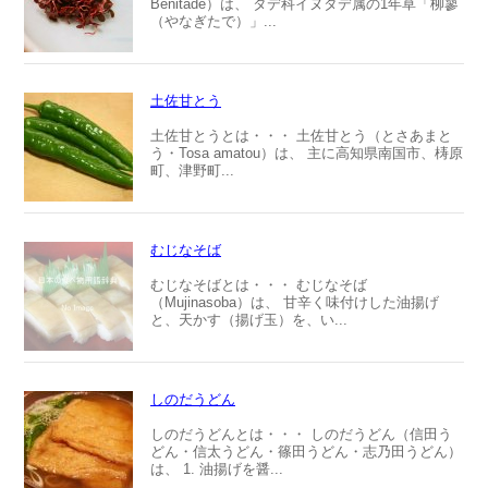
Benitade）は、 タデ科イヌタデ属の1年草「柳蓼
（やなぎたで）」...
土佐甘とう
土佐甘とうとは・・・ 土佐甘とう（とさあまと
う・Tosa amatou）は、 主に高知県南国市、梼原
町、津野町...
むじなそば
むじなそばとは・・・ むじなそば
（Mujinasoba）は、 甘辛く味付けした油揚げ
と、天かす（揚げ玉）を、い...
しのだうどん
しのだうどんとは・・・ しのだうどん（信田う
どん・信太うどん・篠田うどん・志乃田うどん）
は、 1. 油揚げを醤...