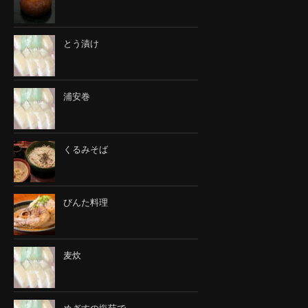
とう漬け
浦安巻
くるみそば
びんた料理
麦炊