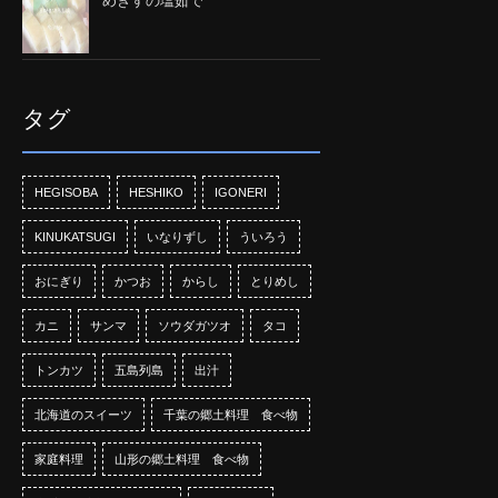
めぎすの塩茹で
タグ
HEGISOBA
HESHIKO
IGONERI
KINUKATSUGI
いなりずし
ういろう
おにぎり
かつお
からし
とりめし
カニ
サンマ
ソウダガツオ
タコ
トンカツ
五島列島
出汁
北海道のスイーツ
千葉の郷土料理 食べ物
家庭料理
山形の郷土料理 食べ物