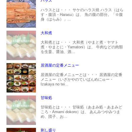
ハラス
ハラスとは・・・ サケのハラス焼 ハラス（はら
す・腹須・Harasu）は、 魚の腹の部分。「※腹
身（はらみ）」...
大和煮
大和煮とは・・・ 大和煮（やまと煮・ヤマト
煮・やまとに・Yamatoni）は、 牛肉などの肉類
を生姜、醤油、酒...
居酒屋の定番メニュー
居酒屋の定番メニューとは・・・ 居酒屋の定番
メニュー（いざかやのていばんめにゅー・
Izakaya no tei...
甘味処
甘味処とは・・・ 甘味処（あまみ処・あまみど
ころ・Amami dokoro）は、 あんみつやみつま
め、団子、お...
刺し盛り