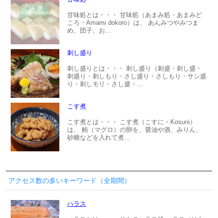
甘味処とは・・・ 甘味処（あまみ処・あまみど
ころ・Amami dokoro）は、 あんみつやみつま
め、団子、お...
刺し盛り
刺し盛りとは・・・ 刺し盛り（刺盛・刺し盛・
刺盛り・刺しもり・さし盛り・さしもり・サシ盛
り・刺しモリ・さし盛・...
こす煮
こす煮とは・・・ こす煮（こすに・Kosuni）
は、 鮪（マグロ）の卵を、醤油や酒、みりん、
砂糖などを入れて煮...
アクセス数の多いキーワード（全期間）
ハラス