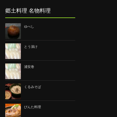
郷土料理 名物料理
ゆべし
とう漬け
浦安巻
くるみそば
びんた料理