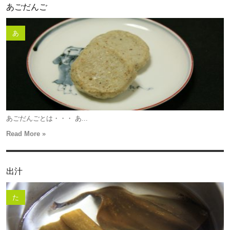
あごだんご
あ
あごだんごとは・・・ あ...
Read More »
出汁
た