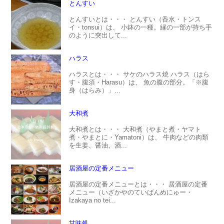
とんすい
とんすいとは・・・ とんすい（呑水・トンス
イ・tonsui）は、 小鉢の一種。縁の一部が持ち手
のように突出して...
ハラス
ハラスとは・・・ サケのハラス焼 ハラス（はら
す・腹須・Harasu）は、 魚の腹の部分。「※腹
身（はらみ）」...
大和煮
大和煮とは・・・ 大和煮（やまと煮・ヤマト
煮・やまとに・Yamatoni）は、 牛肉などの肉類
を生姜、醤油、酒...
居酒屋の定番メニュー
居酒屋の定番メニューとは・・・ 居酒屋の定番
メニュー（いざかやのていばんめにゅー・
Izakaya no tei...
甘味処