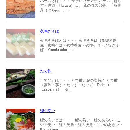
ハラスとは・・・ サケのハラス焼 ハラス（はら
す・腹須・Harasu）は、 魚の腹の部分。「※腹
身（はらみ）」...
夜鳴きそば
夜鳴きそばとは・・・ 夜鳴きそば（夜鳴き蕎
麦・夜鳴そば・夜啼蕎麦・夜啼そば・よなきそ
ば・Yonakisoba）...
たで酢
たで酢とは・・・ たで酢と鮎の塩焼き たで酢
（蓼酢・蓼す・たです・たでず・Tadesu・
Tadezu）は、 タ...
鯉の洗い
鯉の洗いとは・・・ 鯉の洗い（鯉のあらい・こ
いの洗い・鯉の洗膾・鯉の洗魚・こいのあらい・
Koi no arai...