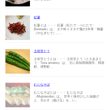
紅蓼
紅蓼とは・・・ 紅蓼（紅たで・べにたで・
Benitade）は、 タデ科イヌタデ属の1年草「柳蓼
（やなぎたで）」...
土佐甘とう
土佐甘とうとは・・・ 土佐甘とう（とさあまと
う・Tosa amatou）は、 主に高知県南国市、梼原
町、津野町...
むじなそば
むじなそばとは・・・ むじなそば
（Mujinasoba）は、 甘辛く味付けした油揚げ
と、天かす（揚げ玉）を、い...