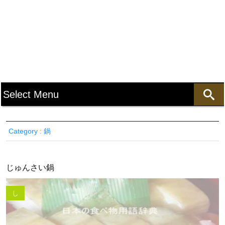
Category : 鍋
じゅんさい鍋
し