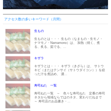
アクセス数の多いキーワード（月間）
生もの
生ものとは・・・ 生もの（なまもの・生モノ・
ナマモノ・Namamono）は、 加熱（焼く、煮
る、炙る、茹でる、...
キザラ
キザラとは・・・ キザラ（きざら）は、 サトウ
キビ（またはテンサイ（サトウダイコン））を絞
った汁を煮詰め、 濃...
寿司ねた 一覧
寿司ねた一覧 ～ 色々な寿司ねた 定番の寿司
ネタから地域ならではのネタ、変わりだねまで
～ 寿司店のお品書き・...