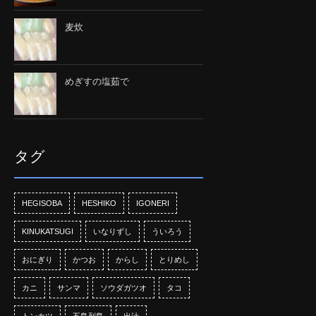
麦炊
めぎすの塩茹で
タグ
HEGISOBA
HESHIKO
IGONERI
KINUKATSUGI
いなりずし
ういろう
おにぎり
かつお
からし
とりめし
カニ
サンマ
ソウダガツオ
タコ
トンカツ
五島列島
出汁