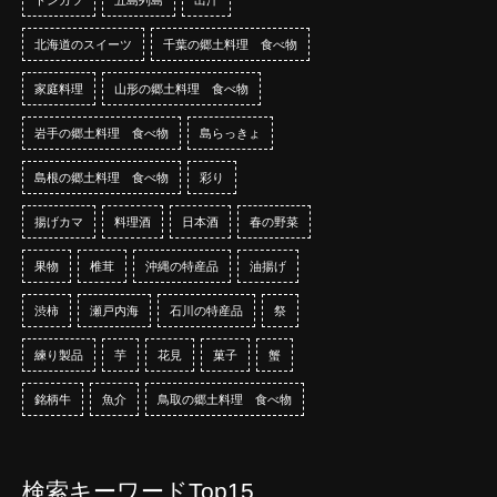
北海道のスイーツ
千葉の郷土料理 食べ物
家庭料理
山形の郷土料理 食べ物
岩手の郷土料理 食べ物
島らっきょ
島根の郷土料理 食べ物
彩り
揚げカマ
料理酒
日本酒
春の野菜
果物
椎茸
沖縄の特産品
油揚げ
渋柿
瀬戸内海
石川の特産品
祭
練り製品
芋
花見
菓子
蟹
銘柄牛
魚介
鳥取の郷土料理 食べ物
検索キーワードTop15