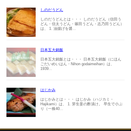
しのだうどん
しのだうどんとは・・・ しのだうどん（信田う
どん・信太うどん・篠田うどん・志乃田うどん）
は、 1. 油揚げを醤...
日本五大銘飯
日本五大銘飯とは・・・ 日本五大銘飯（にほん
ごだいめいはん・Nihon godaimeihan）は、
1939...
はじかみ
はじかみとは・・・ はじかみ（ハジカミ・
Hajikami）は、 1. 芽生姜の酢漬け。 早生で小ぶ
り（一株40...