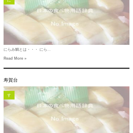
に
にらみ鯛とは・・・ にら...
Read More »
寿賀台
す