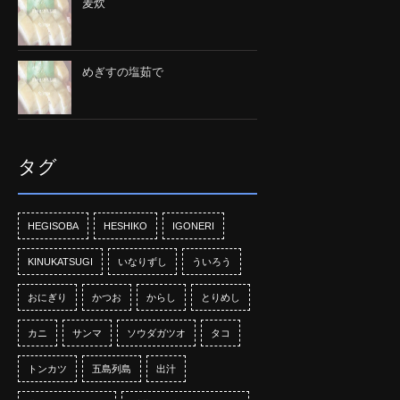
麦炊
めぎすの塩茹で
タグ
HEGISOBA
HESHIKO
IGONERI
KINUKATSUGI
いなりずし
ういろう
おにぎり
かつお
からし
とりめし
カニ
サンマ
ソウダガツオ
タコ
トンカツ
五島列島
出汁