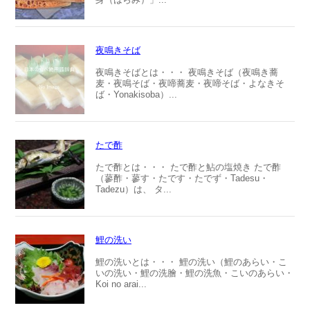
夜鳴きそば
夜鳴きそばとは・・・ 夜鳴きそば（夜鳴き蕎
麦・夜鳴そば・夜啼蕎麦・夜啼そば・よなきそ
ば・Yonakisoba）...
たで酢
たで酢とは・・・ たで酢と鮎の塩焼き たで酢
（蓼酢・蓼す・たです・たでず・Tadesu・
Tadezu）は、 タ...
鯉の洗い
鯉の洗いとは・・・ 鯉の洗い（鯉のあらい・こ
いの洗い・鯉の洗膾・鯉の洗魚・こいのあらい・
Koi no arai...