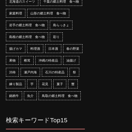
北海道のスイーツ
千葉の郷土料理 食べ物
家庭料理
山形の郷土料理 食べ物
岩手の郷土料理 食べ物
島らっきょ
島根の郷土料理 食べ物
彩り
揚げカマ
料理酒
日本酒
春の野菜
果物
椎茸
沖縄の特産品
油揚げ
渋柿
瀬戸内海
石川の特産品
祭
練り製品
芋
花見
菓子
蟹
銘柄牛
魚介
鳥取の郷土料理 食べ物
検索キーワードTop15