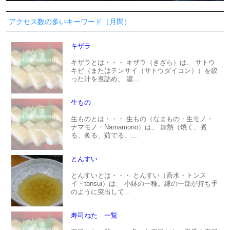
アクセス数の多いキーワード（月間）
キザラ
キザラとは・・・ キザラ（きざら）は、 サトウ
キビ（またはテンサイ（サトウダイコン））を絞
った汁を煮詰め、 濃...
生もの
生ものとは・・・ 生もの（なまもの・生モノ・
ナマモノ・Namamono）は、 加熱（焼く、煮
る、炙る、茹でる、...
とんすい
とんすいとは・・・ とんすい（呑水・トンス
イ・tonsui）は、 小鉢の一種。縁の一部が持ち手
のように突出して...
寿司ねた 一覧