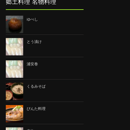
郷土料理 名物料理
ゆべし
とう漬け
浦安巻
くるみそば
びんた料理