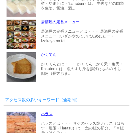
煮・やまとに・Yamatoni）は、 牛肉などの肉類
を生姜、醤油、酒...
居酒屋の定番メニュー
居酒屋の定番メニューとは・・・ 居酒屋の定番
メニュー（いざかやのていばんめにゅー・
Izakaya no tei...
かくてん
かくてんとは・・・ かくてん（かく天・角天・
Kakuten）は、魚のすり身を揚げたもののうち、
四角（長方形ま...
アクセス数の多いキーワード（全期間）
ハラス
ハラスとは・・・ サケのハラス焼 ハラス（はら
す・腹須・Harasu）は、 魚の腹の部分。「※腹
身（はらみ）」...