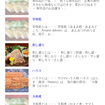
寿司ねた一覧 ～ 色々な寿司ねた 定番の寿司
ネタから地域ならではのネタ、変わりだねまで
～ 寿司店のお品書き・...
甘味処
甘味処とは・・・ 甘味処（あまみ処・あまみど
ころ・Amami dokoro）は、 あんみつやみつま
め、団子、お...
刺し盛り
刺し盛りとは・・・ 刺し盛り（刺盛・刺し盛・
刺盛り・刺しもり・さし盛り・さしもり・サシ盛
り・刺しモリ・さし盛・...
ハラス
ハラスとは・・・ サケのハラス焼 ハラス（はら
す・腹須・Harasu）は、 魚の腹の部分。「※腹
身（はらみ）」...
大和煮
大和煮とは・・・ 大和煮（やまと煮・ヤマト