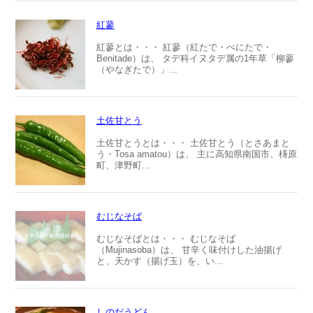
紅蓼
紅蓼とは・・・ 紅蓼（紅たで・べにたで・
Benitade）は、 タデ科イヌタデ属の1年草「柳蓼
（やなぎたで）」...
土佐甘とう
土佐甘とうとは・・・ 土佐甘とう（とさあまと
う・Tosa amatou）は、 主に高知県南国市、梼原
町、津野町...
むじなそば
むじなそばとは・・・ むじなそば
（Mujinasoba）は、 甘辛く味付けした油揚げ
と、天かす（揚げ玉）を、い...
しのだうどん