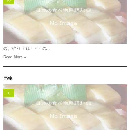
の
のしアワビとは・・・ の...
Read More »
串鮑
く