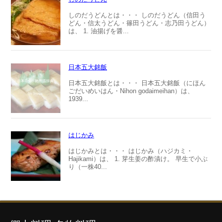
しのだうどんとは・・・ しのだうどん（信田う
どん・信太うどん・篠田うどん・志乃田うどん）
は、 1. 油揚げを醤...
日本五大銘飯
日本五大銘飯とは・・・ 日本五大銘飯（にほん
ごだいめいはん・Nihon godaimeihan）は、
1939...
はじかみ
はじかみとは・・・ はじかみ（ハジカミ・
Hajikami）は、 1. 芽生姜の酢漬け。 早生で小ぶ
り（一株40...